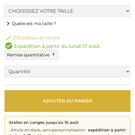
chevron_right
Quelle est ma taille ?

275 pièces en stock
check_circle
Expédition à partir du lundi 17 août
chevron_right
Remise quantitative
AJOUTER AU PANIER
Atelier en congés jusqu'au 15 août
•
Article en stock, sans personnalisation :
expédition à partir