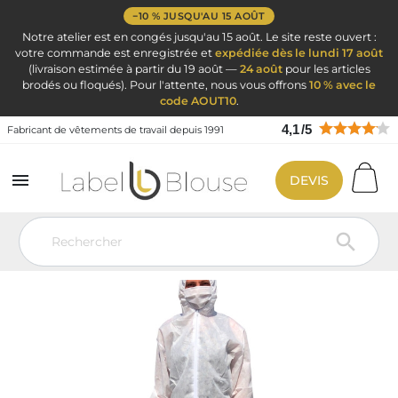
−10 % JUSQU'AU 15 AOÛT
Notre atelier est en congés jusqu'au 15 août. Le site reste ouvert :
votre commande est enregistrée et
expédiée dès le lundi 17 août
(livraison estimée à partir du 19 août —
24 août
pour les articles
brodés ou floqués). Pour l'attente, nous vous offrons
10 % avec le
code AOUT10
.
4,1
/
5
Fabricant de vêtements de travail depuis 1991

DEVIS
Vêtement de travail
Jetable : Masque Blouses Combi Gant Gel
Combinaison jetable Poly pro avec capuche
