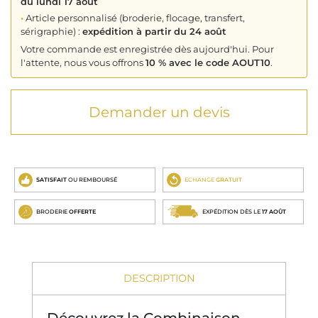
du lundi 17 août
•
Article personnalisé (broderie, flocage, transfert,
sérigraphie) :
expédition à partir du 24 août
Votre commande est enregistrée dès aujourd'hui. Pour
l'attente, nous vous offrons
10 % avec le code AOUT10
.
Demander un devis
SATISFAIT
OU REMBOURSÉ
ECHANGE
GRATUIT
BRODERIE
OFFERTE
EXPÉDITION DÈS LE
17 AOÛT
DESCRIPTION
Découvrez la Combinaison