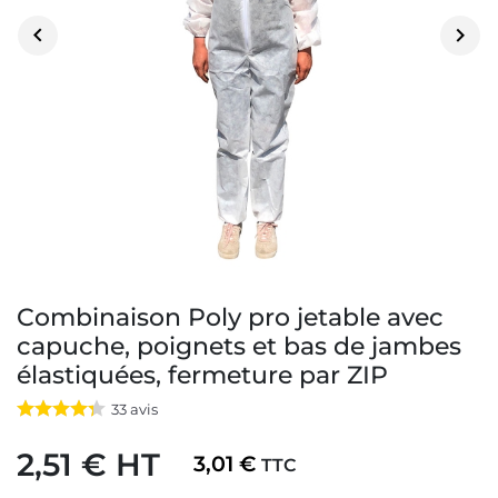


Combinaison Poly pro jetable avec
capuche, poignets et bas de jambes
élastiquées, fermeture par ZIP
33
avis
2,51 € HT
3,01 €
TTC