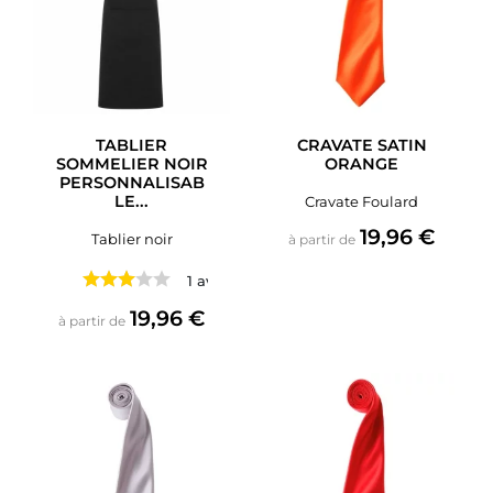
TABLIER
CRAVATE SATIN
SOMMELIER NOIR
ORANGE
PERSONNALISAB
LE...
Cravate Foulard
Prix
19,96 €
Tablier noir
à partir de
1 avis
Prix
19,96 €
à partir de