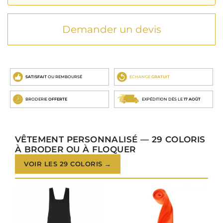
Demander un devis
SATISFAIT
OU REMBOURSÉ
ECHANGE
GRATUIT
BRODERIE
OFFERTE
EXPÉDITION DÈS LE
17 AOÛT
VÊTEMENT PERSONNALISÉ — 29 COLORIS
À BRODER OU À FLOQUER
VOIR LES 29 COLORIS →