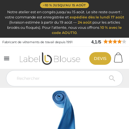
−10 % JUSQU'AU 15 AOÛT
Notre atelier est en congés jusqu'au 15 août. Le site reste ouvert :
votre commande est enregistrée et
expédiée dès le lundi 17 août
(livraison estimée à partir du 19 août —
24 août
pour les articles
brodés ou floqués). Pour l'attente, nous vous offrons
10 % avec le
code AOUT10
.
4,1
/
5
Fabricant de vêtements de travail depuis 1991

DEVIS
Vêtement de travail
Vêtement Service Accueil & Hôtelier
Cravate
Foulard
Cravate satin bleu
