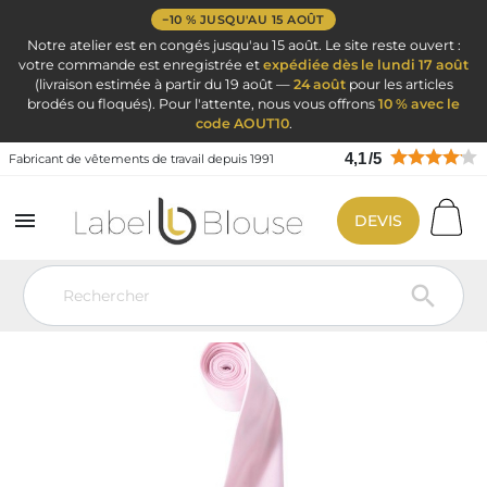
−10 % JUSQU'AU 15 AOÛT
Notre atelier est en congés jusqu'au 15 août. Le site reste ouvert :
votre commande est enregistrée et
expédiée dès le lundi 17 août
(livraison estimée à partir du 19 août —
24 août
pour les articles
brodés ou floqués). Pour l'attente, nous vous offrons
10 % avec le
code AOUT10
.
4,1
/
5
Fabricant de vêtements de travail depuis 1991

DEVIS
Vêtement de travail
Vêtement Service Accueil & Hôtelier
Cravate
Foulard
Cravate satin rose
