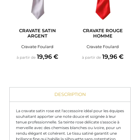
CRAVATE SATIN
CRAVATE ROUGE
ARGENT
HOMME
Cravate Foulard
Cravate Foulard
Prix
Prix
19,96 €
19,96 €
à partir de
à partir de
DESCRIPTION
La cravate satin rose est l'accessoire idéal pour les équipes
souhaitant apporter une note douce et soignée à leur
tenue professionnelle. Sa teinte rose délicate s'associe à
merveille avec des chemises blanches ou ivoire, pour un
rendu élégant et cohérent. Le tissu satiné garantit une
brillance fine qui habille la silhouette sans ostentation.