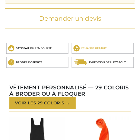
Demander un devis
SATISFAIT
OU REMBOURSÉ
ECHANGE
GRATUIT
BRODERIE
OFFERTE
EXPÉDITION DÈS LE
17 AOÛT
VÊTEMENT PERSONNALISÉ — 29 COLORIS
À BRODER OU À FLOQUER
VOIR LES 29 COLORIS →