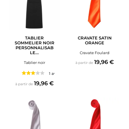
TABLIER
CRAVATE SATIN
SOMMELIER NOIR
ORANGE
PERSONNALISAB
LE...
Cravate Foulard
Prix
19,96 €
Tablier noir
à partir de
1 avis
Prix
19,96 €
à partir de