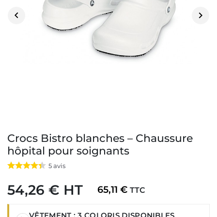


Crocs Bistro blanches – Chaussure
hôpital pour soignants
5
avis
54,26 € HT
65,11 €
TTC
VÊTEMENT : 3 COLORIS DISPONIBLES