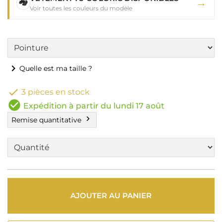
→
Voir toutes les couleurs du modèle
chevron_right
Quelle est ma taille ?

3 pièces en stock
check_circle
Expédition à partir du lundi 17 août
chevron_right
Remise quantitative
AJOUTER AU PANIER