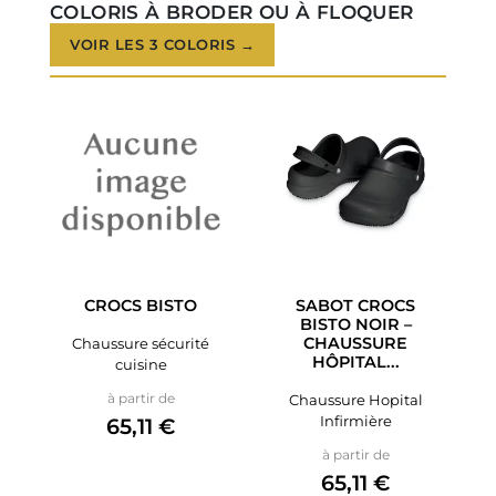
COLORIS À BRODER OU À FLOQUER
VOIR LES 3 COLORIS →
CROCS BISTO
SABOT CROCS
BISTO NOIR –
CHAUSSURE
Chaussure sécurité
HÔPITAL...
cuisine
Prix
à partir de
Chaussure Hopital
Infirmière
65,11 €
Prix
à partir de
65,11 €