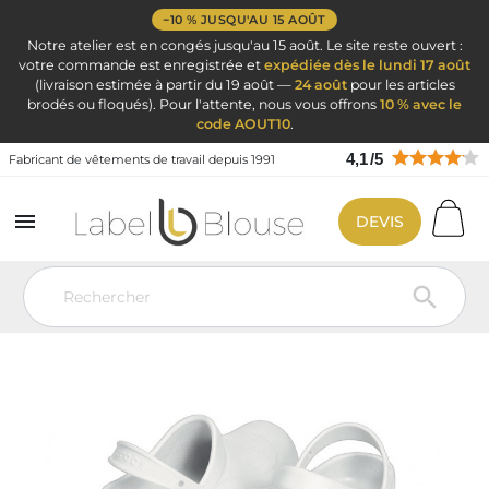
−10 % JUSQU'AU 15 AOÛT
Notre atelier est en congés jusqu'au 15 août. Le site reste ouvert :
votre commande est enregistrée et
expédiée dès le lundi 17 août
(livraison estimée à partir du 19 août —
24 août
pour les articles
brodés ou floqués). Pour l'attente, nous vous offrons
10 % avec le
code AOUT10
.
4,1
/
5
Fabricant de vêtements de travail depuis 1991

DEVIS
Vêtement de travail
Blouse médicale
Chaussure Hopital Infirmière
Crocs Bistro blanche mixte hôpital
