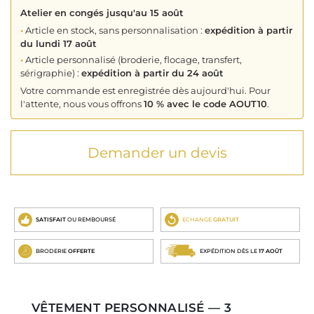
Atelier en congés jusqu'au 15 août
•
Article en stock, sans personnalisation :
expédition à partir
du lundi 17 août
•
Article personnalisé (broderie, flocage, transfert,
sérigraphie) :
expédition à partir du 24 août
Votre commande est enregistrée dès aujourd'hui. Pour
l'attente, nous vous offrons
10 % avec le code AOUT10
.
Demander un devis
SATISFAIT
OU REMBOURSÉ
ECHANGE
GRATUIT
BRODERIE
OFFERTE
EXPÉDITION DÈS LE
17 AOÛT
VÊTEMENT PERSONNALISÉ — 3