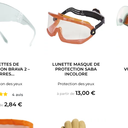
TTES DE
LUNETTE MASQUE DE
ON BRAVA 2 –
PROTECTION SABA
V
RRES...
INCOLORE
ion des yeux
Protection des yeux
Prix
13,00 €
à partir de
4 avis
Prix
2,84 €
de