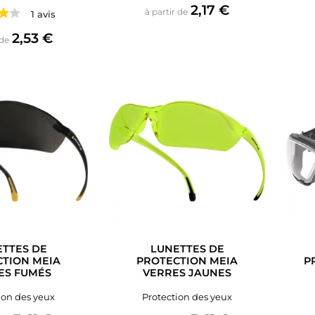
Prix
2,17 €
à partir de
1 avis
Prix
2,53 €
 de
TTES DE
LUNETTES DE
TION MEIA
PROTECTION MEIA
P
ES FUMÉS
VERRES JAUNES
ion des yeux
Protection des yeux