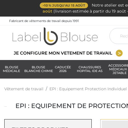
Notre atelier est 
−10 % JUSQU'AU 15 AOÛT
août
(livraison estimée à partir du 19 aoû
Fabricant de vêtements de travail depuis 1991
JE CONFIGURE MON VETEMENT DE TRAVAIL
ACCESSOIR
BLOUSE
BLOUSE
CADUCÉE
CHAUSSURES
MÉDICAUX 
MÉDICALE
BLANCHE CHIMIE
2026
HOPITAL IDE AS
JETABLE
Vêtement de travail
EPI : Equipement Protection Individuel
EPI : EQUIPEMENT DE PROTECTION