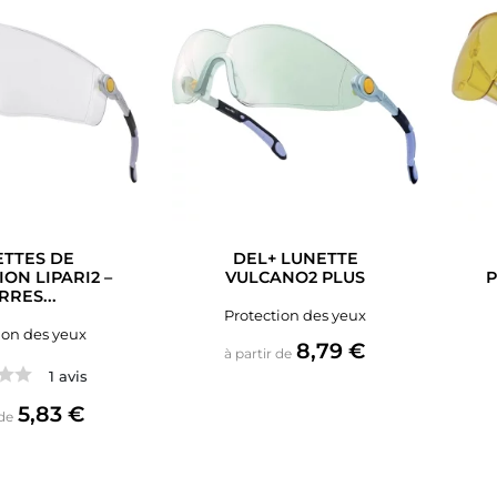
TTES DE
DEL+ LUNETTE
ON LIPARI2 –
VULCANO2 PLUS
P
RRES...
Protection des yeux
ion des yeux
Prix
8,79 €
à partir de
1 avis
Prix
5,83 €
 de