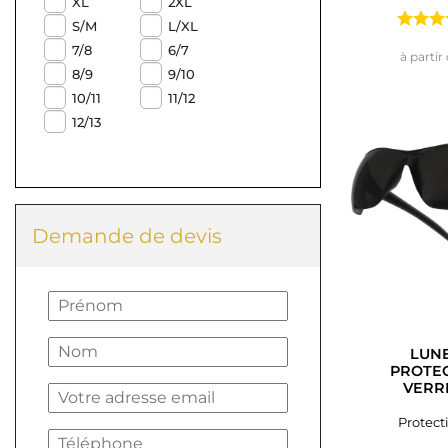
XL
2XL
S/M
L/XL
7/8
6/7
à partir
8/9
9/10
10/11
11/12
12/13
Demande de devis
LUNE
PROTEC
VERR
Protect