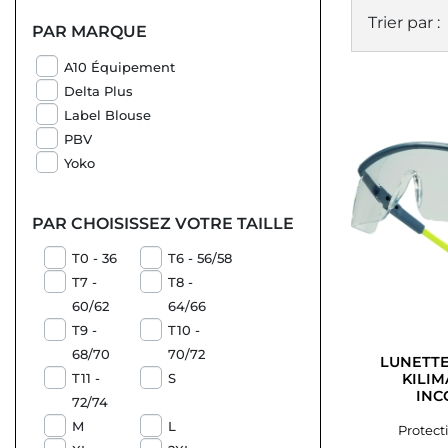
Trier par :
PAR MARQUE
A10 Équipement
Delta Plus
Label Blouse
PBV
Yoko
PAR CHOISISSEZ VOTRE TAILLE
T0 - 36
T6 - 56/58
T7 -
T8 -
60/62
64/66
T9 -
T10 -
68/70
70/72
LUNETTE
KILI
T11 -
S
INC
72/74
M
L
Protect