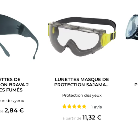
TTES DE
LUNETTES MASQUE DE
ON BRAVA 2 –
PROTECTION SAJAMA...
P
ES FUMÉS
Protection des yeux
ion des yeux
1 avis
Prix
2,84 €
de
Prix
11,32 €
à partir de