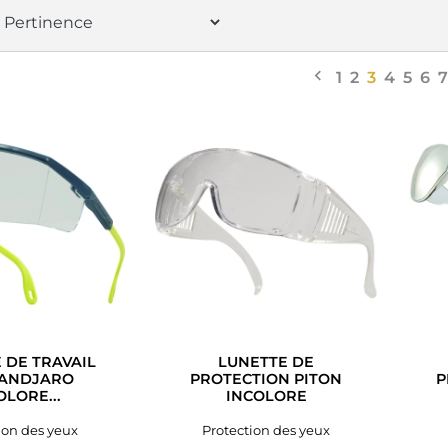

Précédent
1
2
3
4
5
6
7
 DE TRAVAIL
LUNETTE DE
MANDJARO
PROTECTION PITON
P
OLORE...
INCOLORE
ion des yeux
Protection des yeux