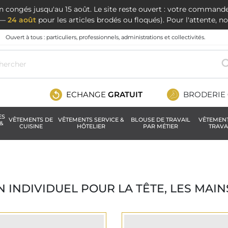
en congés jusqu'au 15 août. Le site reste ouvert : votre command
t —
24 août
pour les articles brodés ou floqués). Pour l'attente, 
Ouvert à tous : particuliers, professionnels, administrations et collectivités.
ECHANGE
GRATUIT
BRODERIE
ES
VÊTEMENTS DE
VÊTEMENTS SERVICE &
BLOUSE DE TRAVAIL
VÊTEMEN
&
CUISINE
HÔTELIER
PAR MÉTIER
TRAVA
 INDIVIDUEL POUR LA TÊTE, LES MAINS,