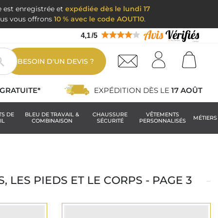
e est enregistrée et
expédiée dès le lundi 17
nous vous offrons
10 % avec le code AOUT10
.
4,1
/
5

BESOIN D'UN DEVIS ?
GRATUITE*
EXPÉDITION DÈS LE
17 AOÛT
TS DE
BLEU DE TRAVAIL &
CHAUSSURE
VÊTEMENTS
MÉTIERS
IL
COMBINAISON
SÉCURITÉ
PERSONNALISÉS
 LES PIEDS ET LE CORPS - PAGE 3