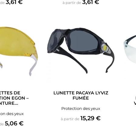
Prix
Prix
3,61 €
3,61 €
 de
à partir de
TTES DE
LUNETTE PACAYA LYVIZ
ION EGON –
FUMÉE
TURE...
Protection des yeux
ion des yeux
Prix
15,29 €
à partir de
Prix
5,06 €
 de