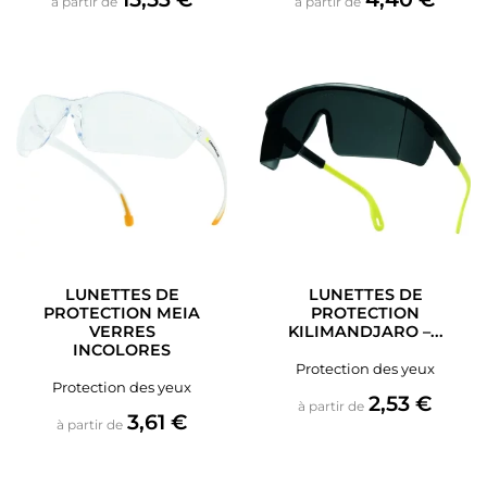
à partir de
à partir de
LUNETTES DE
LUNETTES DE
PROTECTION MEIA
PROTECTION
VERRES
KILIMANDJARO –...
INCOLORES
Protection des yeux
Protection des yeux
Prix
2,53 €
à partir de
Prix
3,61 €
à partir de