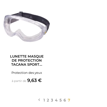
LUNETTE MASQUE
DE PROTECTION
TACANA SPORT...
Protection des yeux
Prix
9,63 €
à partir de

Précédent
1
2
3
4
5
6
7