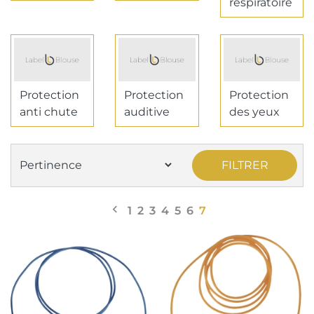
respiratoire
Protection
Protection
Protection
anti chute
auditive
des yeux
FILTRER

Précédent
1
2
3
4
5
6
7