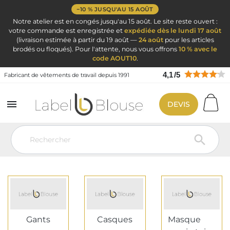
−10 % JUSQU'AU 15 AOÛT
Notre atelier est en congés jusqu'au 15 août. Le site reste ouvert :
votre commande est enregistrée et
expédiée dès le lundi 17 août
(livraison estimée à partir du 19 août —
24 août
pour les articles
brodés ou floqués). Pour l'attente, nous vous offrons
10 % avec le
code AOUT10
.
4,1
/
5
Fabricant de vêtements de travail depuis 1991

DEVIS
Vêtement de travail
EPI : Equipement Protection Individuel
EPI : EQUIPEMENT DE PROTECTION

INDIVIDUEL POUR LA TÊTE, LES MAINS,
LES PIEDS ET LE CORPS - PAGE 7
Gants
Casques
Masque