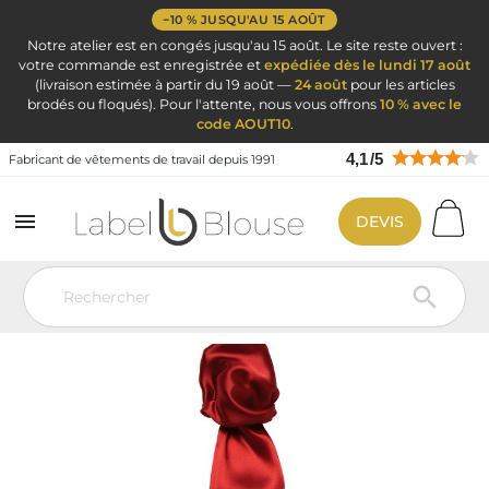
−10 % JUSQU'AU 15 AOÛT
Notre atelier est en congés jusqu'au 15 août. Le site reste ouvert :
votre commande est enregistrée et
expédiée dès le lundi 17 août
(livraison estimée à partir du 19 août —
24 août
pour les articles
brodés ou floqués). Pour l'attente, nous vous offrons
10 % avec le
code AOUT10
.
4,1
/
5
Fabricant de vêtements de travail depuis 1991

DEVIS
Vêtement de travail
Vêtement Service Accueil & Hôtelier
Cravate
Foulard
Foulard femme bordeaux en polyester
