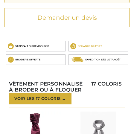
Demander un devis
SATISFAIT
OU REMBOURSÉ
ECHANGE
GRATUIT
BRODERIE
OFFERTE
EXPÉDITION DÈS LE
17 AOÛT
VÊTEMENT PERSONNALISÉ — 17 COLORIS
À BRODER OU À FLOQUER
VOIR LES 17 COLORIS →