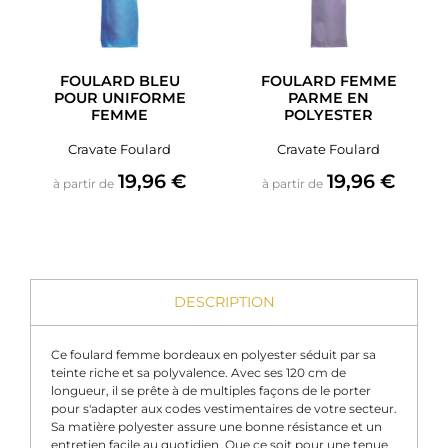
FOULARD BLEU
FOULARD FEMME
POUR UNIFORME
PARME EN
FEMME
POLYESTER
Cravate Foulard
Cravate Foulard
Prix
Prix
19,96 €
19,96 €
à partir de
à partir de
DESCRIPTION
Ce foulard femme bordeaux en polyester séduit par sa
teinte riche et sa polyvalence. Avec ses 120 cm de
longueur, il se prête à de multiples façons de le porter
pour s'adapter aux codes vestimentaires de votre secteur.
Sa matière polyester assure une bonne résistance et un
entretien facile au quotidien. Que ce soit pour une tenue