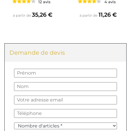
12 avis
4 avis
Prix
Prix
35,26 €
11,26 €
à partir de
à partir de
Demande de devis