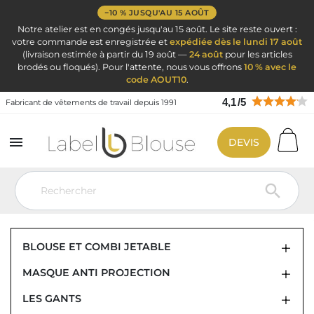
−10 % JUSQU'AU 15 AOÛT
Notre atelier est en congés jusqu'au 15 août. Le site reste ouvert :
votre commande est enregistrée et
expédiée dès le lundi 17 août
(livraison estimée à partir du 19 août —
24 août
pour les articles
brodés ou floqués). Pour l'attente, nous vous offrons
10 % avec le
code AOUT10
.
4,1
/
5
Fabricant de vêtements de travail depuis 1991

DEVIS
Vêtement de travail
Jetable : Masque Blouses Combi Gant Gel
Gant
jetable et Gel Hydro
Gant vinyl

GANT VINYL
BLOUSE ET COMBI JETABLE
MASQUE ANTI PROJECTION
LES GANTS