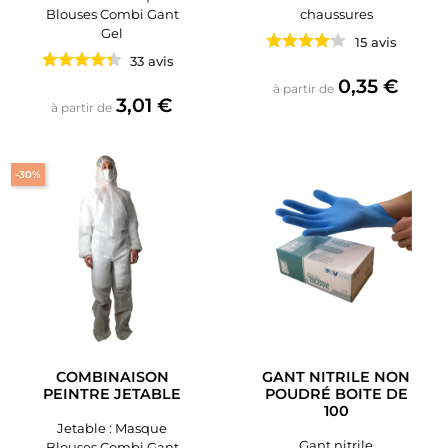
Blouses Combi Gant
chaussures
Gel
15 avis
33 avis
Prix
0,35 €
à partir de
Prix
3,01 €
à partir de
-30%
COMBINAISON
GANT NITRILE NON
PEINTRE JETABLE
POUDRÉ BOITE DE
100
Jetable : Masque
Gant nitrile
Blouses Combi Gant