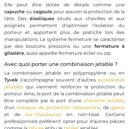
Elle peut être dotée de détails comme une
capuche
ou
cagoule
pour assurer la protection de la
tête. Des
élastiques
situés aux chevilles et aux
poignets permettent d'optimiser l'isolation du
porteur et apportent plus de praticité lors des
manipulations. Le système fermeture se caractérise
par des boutons pressions ou une
fermeture à
glissière
, aussi appelée fermeture éclair ou zip.
Avec quoi porter une combinaison jetable ?
La combinaison jetable en polypropylène ou en
Tyvek
s'accompagne souvent d'autres
accessoires
jetables
qui viennent renforcer la protection du
porteur. Ainsi, le port de la combinaison jetable peut
être complété par le port d'une
charlotte jetable
,
d'un
masque de protection respiratoire
, de
gants
et de
sur-chaussures
en non-tissé. Certains
professionnels préfèrent opter pour d'autres pièces
comme la
blouse
et/ou le
tablier
jetables.