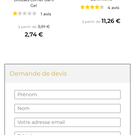
Gel
4 avis
1 avis
Prix
11,26 €
à partir de
Prix de base
Prix
3,91 €
à partir de
2,74 €
Demande de devis