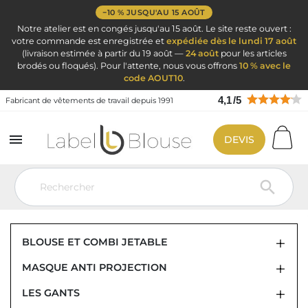
−10 % JUSQU'AU 15 AOÛT
Notre atelier est en congés jusqu'au 15 août. Le site reste ouvert :
votre commande est enregistrée et
expédiée dès le lundi 17 août
(livraison estimée à partir du 19 août —
24 août
pour les articles
brodés ou floqués). Pour l'attente, nous vous offrons
10 % avec le
code AOUT10
.
4,1
/
5
Fabricant de vêtements de travail depuis 1991

DEVIS
Vêtement de travail
Jetable : Masque Blouses Combi Gant Gel
Combinaison jetable

COMBINAISON JETABLE
BLOUSE ET COMBI JETABLE
MASQUE ANTI PROJECTION
LES GANTS