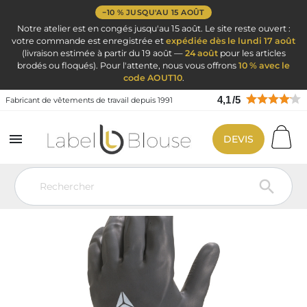
−10 % JUSQU'AU 15 AOÛT
Notre atelier est en congés jusqu'au 15 août. Le site reste ouvert :
votre commande est enregistrée et
expédiée dès le lundi 17 août
(livraison estimée à partir du 19 août —
24 août
pour les articles
brodés ou floqués). Pour l'attente, nous vous offrons
10 % avec le
code AOUT10
.
4,1
/
5
Fabricant de vêtements de travail depuis 1991

DEVIS
Vêtement de travail
EPI : Equipement Protection Individuel
Gants
Del+ Gt Neoprene/Latex 30CM 10/11
