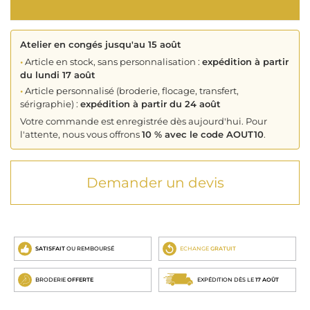
Atelier en congés jusqu'au 15 août
•
Article en stock, sans personnalisation :
expédition à partir
du lundi 17 août
•
Article personnalisé (broderie, flocage, transfert,
sérigraphie) :
expédition à partir du 24 août
Votre commande est enregistrée dès aujourd'hui. Pour
l'attente, nous vous offrons
10 % avec le code AOUT10
.
Demander un devis
SATISFAIT
OU REMBOURSÉ
ECHANGE
GRATUIT
BRODERIE
OFFERTE
EXPÉDITION DÈS LE
17 AOÛT