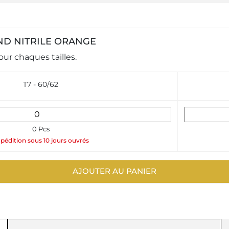
S END NITRILE ORANGE
ur chaques tailles.
T7 - 60/62
0 Pcs
pédition sous 10 jours ouvrés
AJOUTER AU PANIER