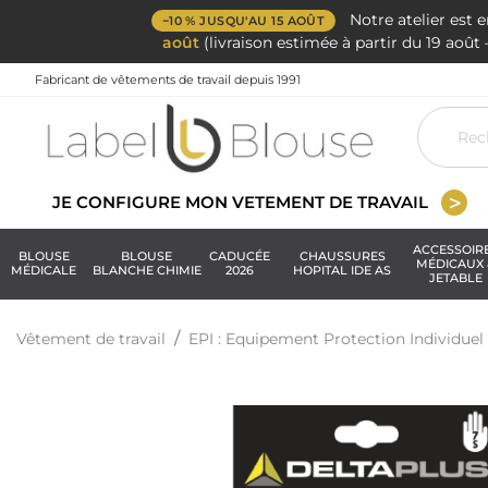
Notre atelier est 
−10 % JUSQU'AU 15 AOÛT
août
(livraison estimée à partir du 19 aoû
Fabricant de vêtements de travail depuis 1991
JE CONFIGURE MON VETEMENT DE TRAVAIL
ACCESSOIR
BLOUSE
BLOUSE
CADUCÉE
CHAUSSURES
MÉDICAUX 
MÉDICALE
BLANCHE CHIMIE
2026
HOPITAL IDE AS
JETABLE
Vêtement de travail
EPI : Equipement Protection Individuel