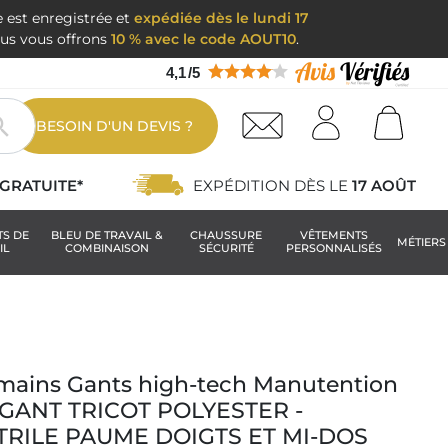
e est enregistrée et
expédiée dès le lundi 17
nous vous offrons
10 % avec le code AOUT10
.
4,1
/
5

BESOIN D'UN DEVIS ?
GRATUITE*
EXPÉDITION DÈS LE
17 AOÛT
TS DE
BLEU DE TRAVAIL &
CHAUSSURE
VÊTEMENTS
MÉTIERS
IL
COMBINAISON
SÉCURITÉ
PERSONNALISÉS
 mains Gants high-tech Manutention
 : GANT TRICOT POLYESTER -
TRILE PAUME DOIGTS ET MI-DOS