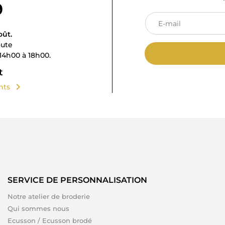
9
oût.
oute
14h00 à 18h00.
t
chevron_right
ents
SERVICE DE PERSONNALISATION
Notre atelier de broderie
Qui sommes nous
Ecusson / Ecusson brodé