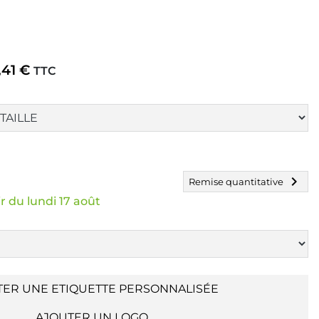
,41 €
TTC
chevron_right
Remise quantitative
r du lundi 17 août
TER UNE ETIQUETTE PERSONNALISÉE
AJOUTER UN LOGO