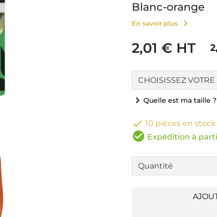
Blanc-orange
chevron_right
En savoir plus
2,01 € HT
2
chevron_right
Quelle est ma taille ?

10 pièces en stock
check_circle
Expédition à parti
AJOU