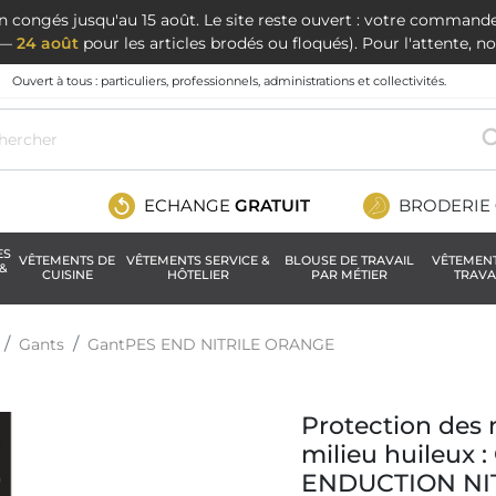
en congés jusqu'au 15 août. Le site reste ouvert : votre command
t —
24 août
pour les articles brodés ou floqués). Pour l'attente, 
Ouvert à tous : particuliers, professionnels, administrations et collectivités.
ECHANGE
GRATUIT
BRODERIE
ES
VÊTEMENTS DE
VÊTEMENTS SERVICE &
BLOUSE DE TRAVAIL
VÊTEMEN
&
CUISINE
HÔTELIER
PAR MÉTIER
TRAVA
Gants
GantPES END NITRILE ORANGE
Protection des
milieu huileux
ENDUCTION NI