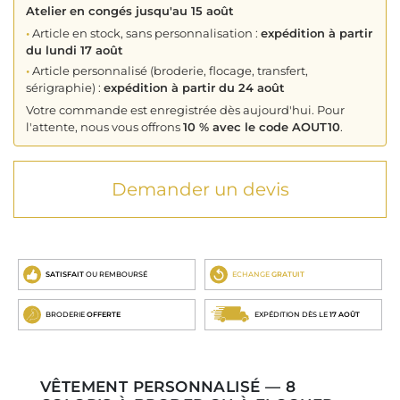
Atelier en congés jusqu'au 15 août
•
Article en stock, sans personnalisation :
expédition à partir
du lundi 17 août
•
Article personnalisé (broderie, flocage, transfert,
sérigraphie) :
expédition à partir du 24 août
Votre commande est enregistrée dès aujourd'hui. Pour
l'attente, nous vous offrons
10 % avec le code AOUT10
.
Demander un devis
SATISFAIT
OU REMBOURSÉ
ECHANGE
GRATUIT
BRODERIE
OFFERTE
EXPÉDITION DÈS LE
17 AOÛT
VÊTEMENT PERSONNALISÉ — 8