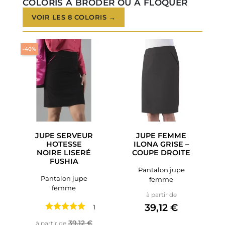
COLORIS À BRODER OU À FLOQUER
VOIR LES 8 COLORIS →
-40%
JUPE SERVEUR
JUPE FEMME
HOTESSE
ILONA GRISE –
NOIRE LISERÉ
COUPE DROITE
FUSHIA
Pantalon jupe
Pantalon jupe
femme
femme
Prix
à partir de
39,12 €
1 avis
Prix de base
Prix
39,12 €
à partir de