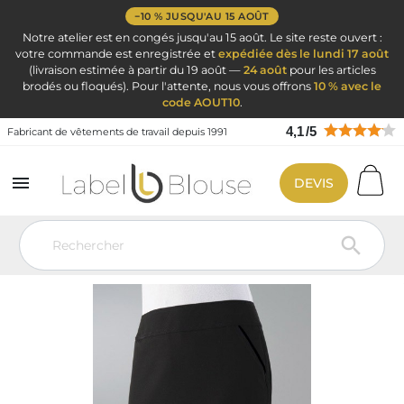
−10 % JUSQU'AU 15 AOÛT
Notre atelier est en congés jusqu'au 15 août. Le site reste ouvert :
votre commande est enregistrée et
expédiée dès le lundi 17 août
(livraison estimée à partir du 19 août —
24 août
pour les articles
brodés ou floqués). Pour l'attente, nous vous offrons
10 % avec le
code AOUT10
.
4,1
/
5
Fabricant de vêtements de travail depuis 1991

DEVIS
Vêtement de travail
Vêtement Service Accueil & Hôtelier
Pantalon
jupe femme
Jupe de service femme noire ILONA
