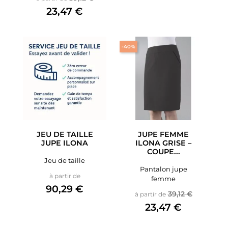
23,47 €
-40%
JEU DE TAILLE
JUPE FEMME
JUPE ILONA
ILONA GRISE –
COUPE...
Jeu de taille
Pantalon jupe
Prix
à partir de
femme
90,29 €
Prix de base
Prix
39,12 €
à partir de
23,47 €