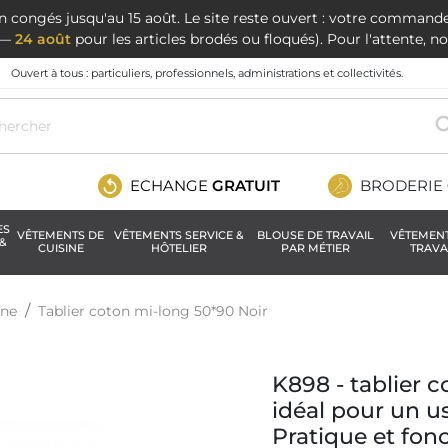
en congés jusqu'au 15 août. Le site reste ouvert : votre command
t —
24 août
pour les articles brodés ou floqués). Pour l'attente, 
Ouvert à tous : particuliers, professionnels, administrations et collectivités.
ECHANGE
GRATUIT
BRODERIE
ES
VÊTEMENTS DE
VÊTEMENTS SERVICE &
BLOUSE DE TRAVAIL
VÊTEMEN
&
CUISINE
HÔTELIER
PAR MÉTIER
TRAVA
ine
Tablier coton mi-long 50*90 Noir
K898 - tablier 
idéal pour un us
Pratique et fon