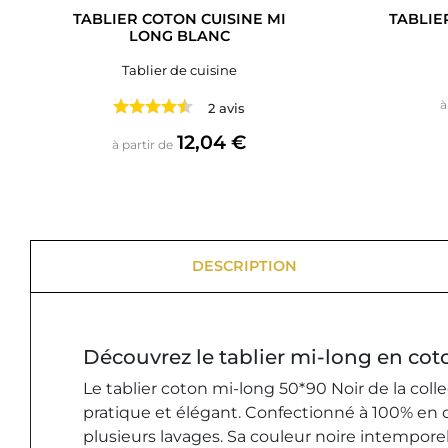
TABLIER COTON CUISINE MI
TABLIE
LONG BLANC
Tablier de cuisine
à
2 avis
Prix
12,04 €
à partir de
DESCRIPTION
Découvrez le tablier mi-long en cot
Le tablier coton mi-long 50*90 Noir de la coll
pratique et élégant. Confectionné à 100% en c
plusieurs lavages. Sa couleur noire intemporell