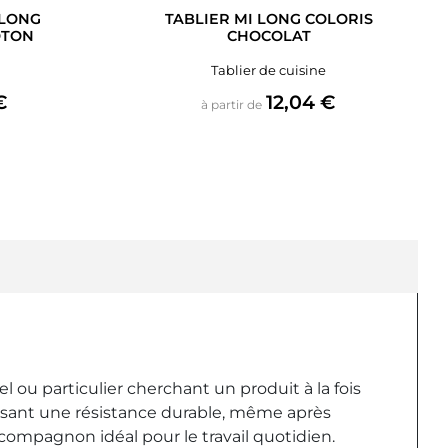
 LONG
TABLIER MI LONG COLORIS
OTON
CHOCOLAT
Tablier de cuisine
Prix
€
12,04 €
à partir de
 ou particulier cherchant un produit à la fois
tissant une résistance durable, même après
n compagnon idéal pour le travail quotidien.