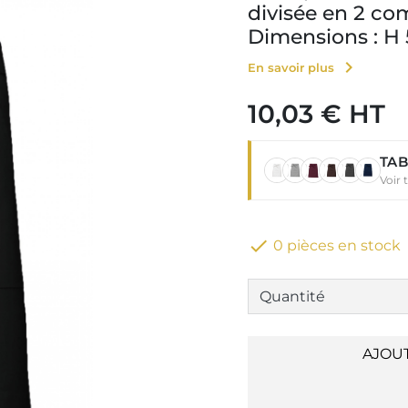
divisée en 2 c
Dimensions : H
chevron_right
En savoir plus
10,03 € HT
TAB
Voir 

0 pièces en stock
AJOU