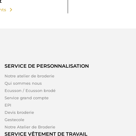
t
chevron_right
ents
SERVICE DE PERSONNALISATION
Notre atelier de broderie
Qui sommes nous
Ecusson / Ecusson brodé
Service grand compte
EPI
Devis broderie
Gestecole
Notre Atelier de Broderie
SERVICE VÊTEMENT DE TRAVAIL