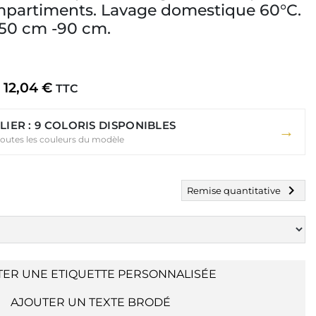
ompartiments. Lavage domestique 60°C.
 50 cm -90 cm.
12,04 €
TTC
LIER : 9 COLORIS DISPONIBLES
→
toutes les couleurs du modèle
chevron_right
Remise quantitative
TER UNE ETIQUETTE PERSONNALISÉE
AJOUTER UN TEXTE BRODÉ