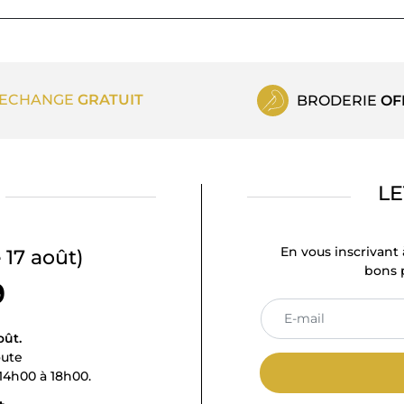
ECHANGE
GRATUIT
BRODERIE
OF
LE
En vous inscrivant 
 17 août)
bons p
9
oût.
oute
14h00 à 18h00.