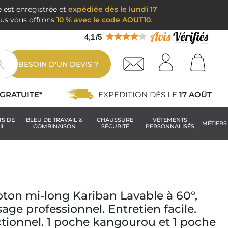
e est enregistrée et
expédiée dès le lundi 17
nous vous offrons
10 % avec le code AOUT10
.
4,1
/
5

BESOIN D'UN DEVIS ?
GRATUITE*
EXPÉDITION DÈS LE
17 AOÛT
TS DE
BLEU DE TRAVAIL &
CHAUSSURE
VÊTEMENTS
MÉTIERS
IL
COMBINAISON
SÉCURITÉ
PERSONNALISÉS
coton mi-long Kariban Lavable à 60°,
age professionnel. Entretien facile.
ctionnel. 1 poche kangourou et 1 poche