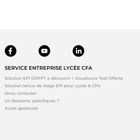
SERVICE ENTREPRISE LYCÉE CFA
Solution EPI DDFPT à découvrir + Doudoune Test Offerte
Solution tenue de stage EPI pour Lycée & CFA
Nous contacter
Un Bessoins spécifiques ?
Accès gestecole