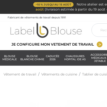
Notre atelier est 
−10 % JUSQU'AU 15 AOÛT
août
(livraison estimée à partir du 19 aoû
Fabricant de vêtements de travail depuis 1991
JE CONFIGURE MON VETEMENT DE TRAVAIL
ACCESSOIR
BLOUSE
BLOUSE
CADUCÉE
CHAUSSURES
MÉDICAUX 
MÉDICALE
BLANCHE CHIMIE
2026
HOPITAL IDE AS
JETABLE
Vêtement de travail
Vêtements de cuisine
Tablier de cuis