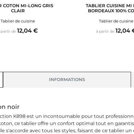
R COTON MI-LONG GRIS
TABLIER CUISINE MI
CLAIR
BORDEAUX 100% C
Tablier de cuisine
Tablier de cuisine
Prix
Prix
12,04 €
12,04 
 partir de
à partir de
INFORMATIONS
on noir
ection K898 est un incontournable pour tout professionnel
oton, ce tablier offre un confort optimal tout en garan
e s'accorde avec tous les styles, faisant de ce tablier u