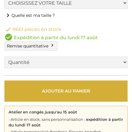
chevron_right
Quelle est ma taille ?

9661 pièces en stock
check_circle
Expédition à partir du lundi 17 août
chevron_right
Remise quantitative
AJOUTER AU PANIER
Atelier en congés jusqu'au 15 août
•
Article en stock, sans personnalisation :
expédition à partir
du lundi 17 août
•
Article personnalisé (broderie, flocage, transfert,