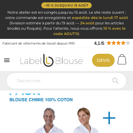
−10 % JUSQU'AU 15 AOÛT
Notre atelier est en congés jusqu'au 15 août. Le site reste ouvert :
votre commande est enregistrée et
expédiée dès le lundi 17 août
(livraison estimée à partir du 19 août —
24 août
pour les articles
brodés ou floqués). Pour l'attente, nous vous offrons
10 % avec le
code AOUT10
.
4,1
/
5
Fabricant de vêtements de travail depuis 1991

DEVIS
Vêtement de travail
Blouse médicale
Blouse blanche chimie coton
et polycoton
Pack Blouse chimie et lunette de protection
