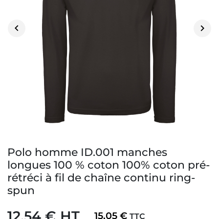


Polo homme ID.001 manches
longues 100 % coton 100% coton pré-
rétréci à fil de chaîne continu ring-
spun
12,54 € HT
15,05 €
TTC