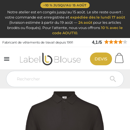
−10 % JUSQU'AU 15 AOÛT
Notre atelier est en congés jusqu'au 15 août. Le site reste ouvert :
votre commande est enregistrée et
expédiée dès le lundi 17 août
(livraison estimée à partir du 19 août —
24 août
pour les articles
brodés ou floqués). Pour l'attente, nous vous offrons
10 % avec le
code AOUT10
.
4,1
/
5
Fabricant de vêtements de travail depuis 1991

DEVIS
Vêtement de travail
Vêtement de travail personnalisé
Polo
Personnalisé
Polo manches longues personnalisé
Polo Noir
Manches longues pour broderie et personnalisation
