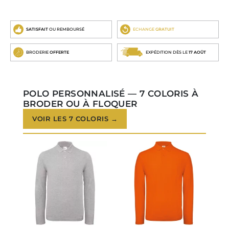
SATISFAIT
OU REMBOURSÉ
ECHANGE
GRATUIT
BRODERIE
OFFERTE
EXPÉDITION DÈS LE
17 AOÛT
POLO PERSONNALISÉ — 7 COLORIS À
BRODER OU À FLOQUER
VOIR LES 7 COLORIS →