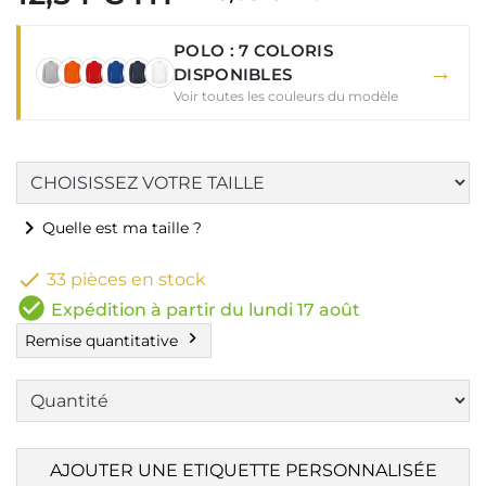
POLO : 7 COLORIS
→
DISPONIBLES
Voir toutes les couleurs du modèle
chevron_right
Quelle est ma taille ?

33 pièces en stock
check_circle
Expédition à partir du lundi 17 août
chevron_right
Remise quantitative
AJOUTER UNE ETIQUETTE PERSONNALISÉE