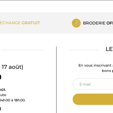
ECHANGE
GRATUIT
BRODERIE
OF
LE
En vous inscrivant 
 17 août)
bons p
9
oût.
oute
14h00 à 18h00.
t