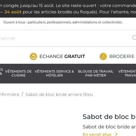
en congés jusqu'au 15 août. Le site reste ouvert : votre command
t —
24 août
pour les articles brodés ou floqués). Pour l'attente, 
Ouvert à tous : particuliers, professionnels, administrations et collectivités.
ECHANGE
GRATUIT
BRODERIE
ES
VÊTEMENTS DE
VÊTEMENTS SERVICE &
BLOUSE DE TRAVAIL
VÊTEMEN
&
CUISINE
HÔTELIER
PAR MÉTIER
TRAVA
nfirmière
Sabot de bloc bride arriere Bleu
Sabot de bloc b
Sabot de bloc bride ar
chevron_right
En savoir plus