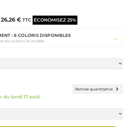
26,26 €
TTC
ÉCONOMISEZ 25%
ENT : 6 COLORIS DISPONIBLES
→
tes les couleurs du modèle
chevron_right
Remise quantitative
r du lundi 17 août