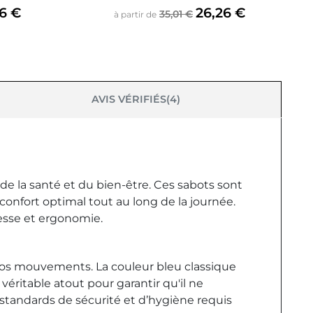
e
Prix de base
Prix
26 €
26,26 €
35,01 €
à partir de
AVIS VÉRIFIÉS(4)
de la santé et du bien-être. Ces sabots sont
onfort optimal tout au long de la journée.
tesse et ergonomie.
 vos mouvements. La couleur bleu classique
véritable atout pour garantir qu'il ne
 standards de sécurité et d’hygiène requis