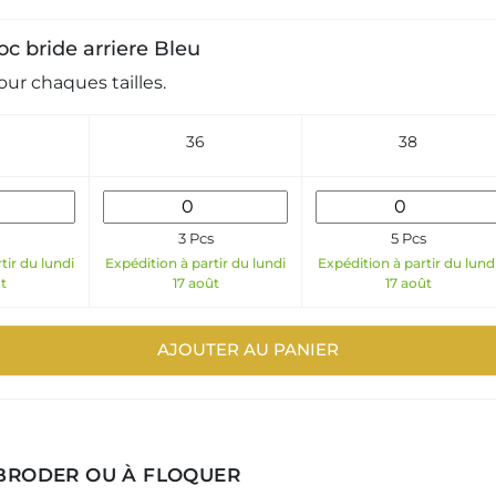
oc bride arriere Bleu
ur chaques tailles.
36
38
3 Pcs
5 Pcs
tir du lundi
Expédition à partir du lundi
Expédition à partir du lund
t
17 août
17 août
AJOUTER AU PANIER
 BRODER OU À FLOQUER