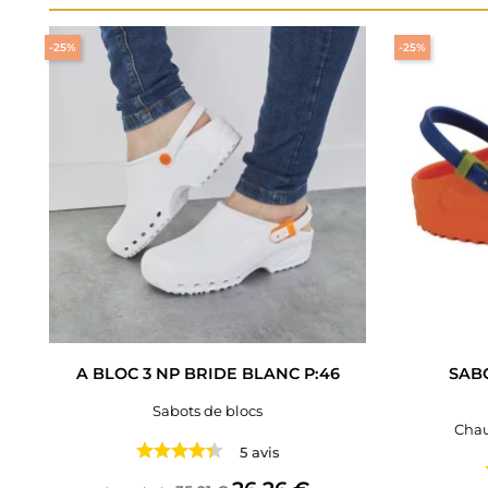
-25%
-25%
A BLOC 3 NP BRIDE BLANC P:46
SAB
Sabots de blocs
Chau
5 avis
Prix de base
Prix