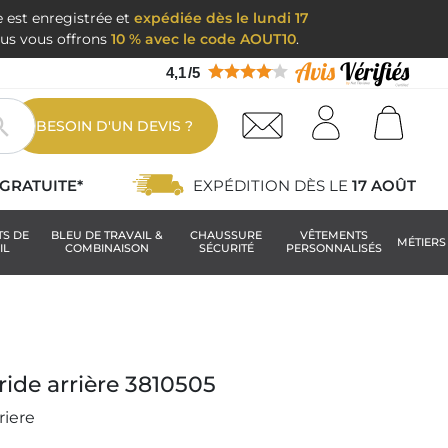
e est enregistrée et
expédiée dès le lundi 17
nous vous offrons
10 % avec le code AOUT10
.
4,1
/
5

BESOIN D'UN DEVIS ?
GRATUITE*
EXPÉDITION DÈS LE
17 AOÛT
TS DE
BLEU DE TRAVAIL &
CHAUSSURE
VÊTEMENTS
MÉTIERS
IL
COMBINAISON
SÉCURITÉ
PERSONNALISÉS
ride arrière 3810505
riere