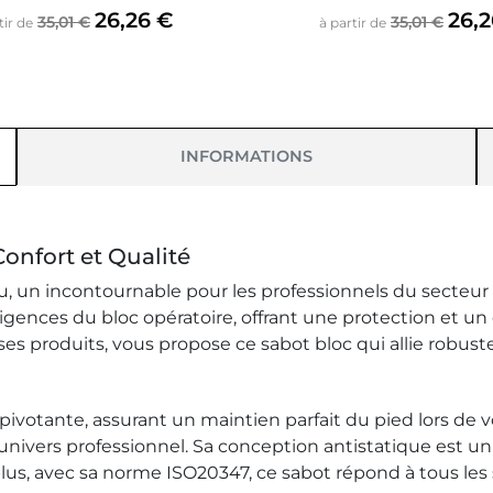
Prix de base
Prix
Prix de bas
Prix
26,26 €
26,
35,01 €
35,01 €
tir de
à partir de
INFORMATIONS
Confort et Qualité
u, un incontournable pour les professionnels du secteur 
nces du bloc opératoire, offrant une protection et un c
ses produits, vous propose ce sabot bloc qui allie robus
 pivotante, assurant un maintien parfait du pied lors de
univers professionnel. Sa conception antistatique est un 
plus, avec sa norme ISO20347, ce sabot répond à tous les