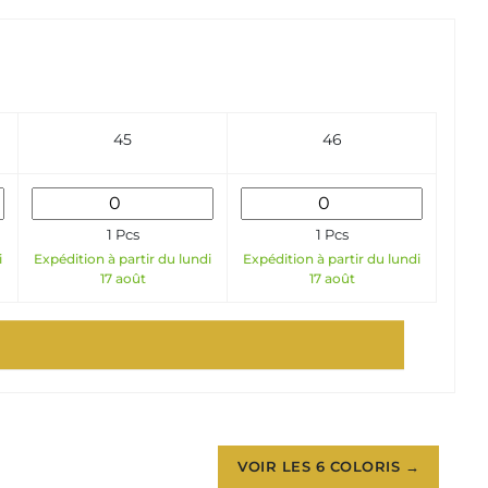
45
46
1 Pcs
1 Pcs
i
Expédition à partir du lundi
Expédition à partir du lundi
17 août
17 août
VOIR LES 6 COLORIS →