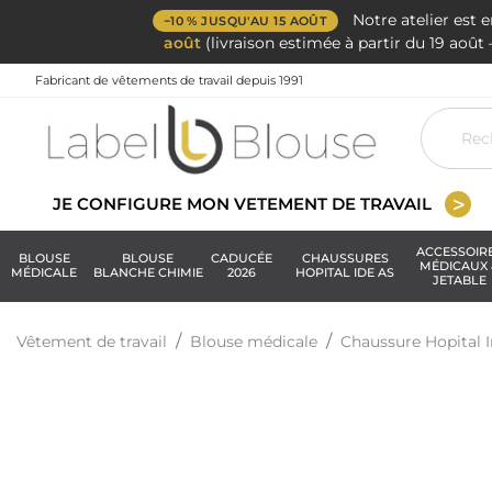
Notre atelier est 
−10 % JUSQU'AU 15 AOÛT
août
(livraison estimée à partir du 19 aoû
Fabricant de vêtements de travail depuis 1991
JE CONFIGURE MON VETEMENT DE TRAVAIL
ACCESSOIR
BLOUSE
BLOUSE
CADUCÉE
CHAUSSURES
MÉDICAUX 
MÉDICALE
BLANCHE CHIMIE
2026
HOPITAL IDE AS
JETABLE
Vêtement de travail
Blouse médicale
Chaussure Hopital I