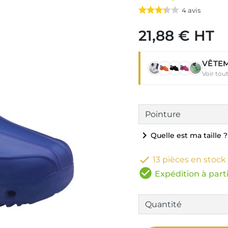
4
avis
21,88 € HT
VÊTEM
Voir tou
chevron_right
Quelle est ma taille ?

13 pièces en stock
check_circle
Expédition à parti