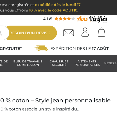
e est enregistrée et
expédiée dès le lundi 17
nous vous offrons
10 % avec le code AOUT10
.
4,1
/
5

BESOIN D'UN DEVIS ?
GRATUITE*
EXPÉDITION DÈS LE
17 AOÛT
TS DE
BLEU DE TRAVAIL &
CHAUSSURE
VÊTEMENTS
MÉTIERS
IL
COMBINAISON
SÉCURITÉ
PERSONNALISÉS
00 % coton – Style jean personnalisable
0 % coton associe un style inspiré du...