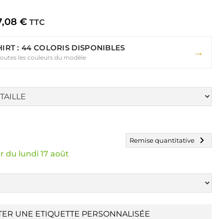
7,08 €
TTC
HIRT : 44 COLORIS DISPONIBLES
→
toutes les couleurs du modèle
chevron_right
Remise quantitative
r du lundi 17 août
TER UNE ETIQUETTE PERSONNALISÉE