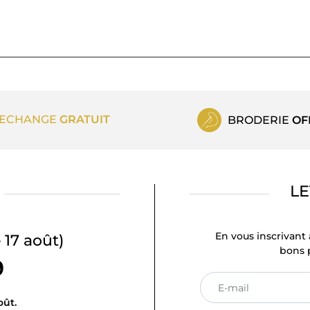
ECHANGE
GRATUIT
BRODERIE
OF
LE
En vous inscrivant 
 17 août)
bons p
9
oût.