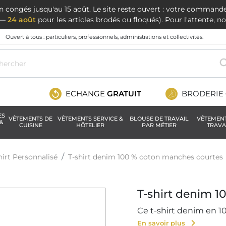
en congés jusqu'au 15 août. Le site reste ouvert : votre command
t —
24 août
pour les articles brodés ou floqués). Pour l'attente, 
Ouvert à tous : particuliers, professionnels, administrations et collectivités.
ECHANGE
GRATUIT
BRODERIE
ES
VÊTEMENTS DE
VÊTEMENTS SERVICE &
BLOUSE DE TRAVAIL
VÊTEMEN
&
CUISINE
HÔTELIER
PAR MÉTIER
TRAVA
hirt Personnalisé
T-shirt denim 100 % coton manches courtes
T-shirt denim 1
Ce t-shirt denim en 10
chevron_right
En savoir plus