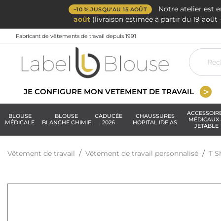
Notre atelier est 
−10 % JUSQU'AU 15 AOÛT
août
(livraison estimée à partir du 19 aoû
Fabricant de vêtements de travail depuis 1991
JE CONFIGURE MON VETEMENT DE TRAVAIL
ACCESSOIR
BLOUSE
BLOUSE
CADUCÉE
CHAUSSURES
MÉDICAUX 
MÉDICALE
BLANCHE CHIMIE
2026
HOPITAL IDE AS
JETABLE
Vêtement de travail
Vêtement de travail personnalisé
T S