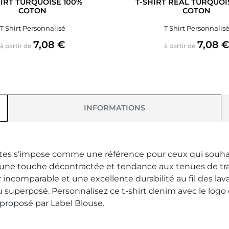
HIRT TURQUOISE 100%
T-SHIRT REAL TURQUOI
COTON
COTON
T Shirt Personnalisé
T Shirt Personnalis
Prix
Prix
7,08 €
7,08 
à partir de
à partir de
INFORMATIONS
s s'impose comme une référence pour ceux qui souhaitent
te une touche décontractée et tendance aux tenues de tr
r incomparable et une excellente durabilité au fil des lav
 superposé. Personnalisez ce t-shirt denim avec le logo
 proposé par Label Blouse.