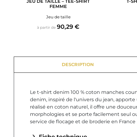
JEU DE TAILLE – TEE-SHIRT
T-S
FEMME
Jeu de taille
Prix
90,29 €
à partir de
DESCRIPTION
Le t-shirt denim 100 % coton manches courte
denim, inspiré de l'univers du jean, appor
réalisé en coton naturel, il offre une douceu
morphologies et se porte facilement seul ou
service de flocage et de broderie en France
chevron_right
Fiche technique