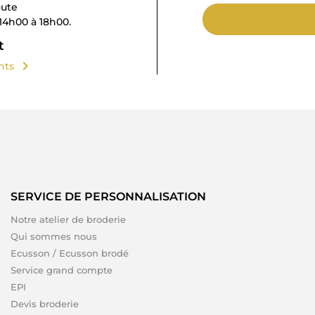
oute
14h00 à 18h00.
t
chevron_right
ents
SERVICE DE PERSONNALISATION
Notre atelier de broderie
Qui sommes nous
Ecusson / Ecusson brodé
Service grand compte
EPI
Devis broderie