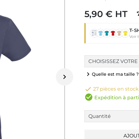
5,90 € HT
T-S
Voir 
chevron_right
Quelle est ma taille ?


27 pièces en stock
check_circle
Expédition à parti
AJOU