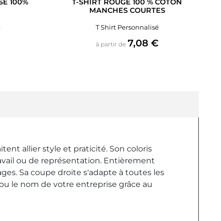
SE 100%
T-SHIRT ROUGE 100 % COTON
MANCHES COURTES
é
T Shirt Personnalisé
Prix
€
7,08 €
à partir de
 allier style et praticité. Son coloris
avail ou de représentation. Entièrement
ages. Sa coupe droite s'adapte à toutes les
 ou le nom de votre entreprise grâce au