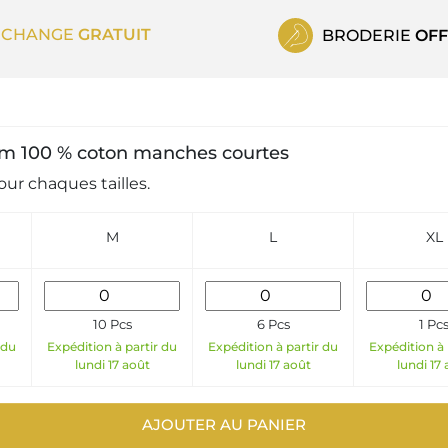
ECHANGE
GRATUIT
BRODERIE
OFF
enim 100 % coton manches courtes
ur chaques tailles.
M
L
XL
10 Pcs
6 Pcs
1 Pc
 du
Expédition à partir du
Expédition à partir du
Expédition à 
lundi 17 août
lundi 17 août
lundi 17
AJOUTER AU PANIER