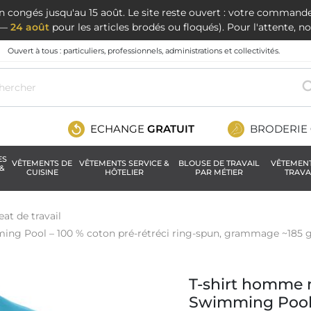
en congés jusqu'au 15 août. Le site reste ouvert : votre command
t —
24 août
pour les articles brodés ou floqués). Pour l'attente, 
Ouvert à tous : particuliers, professionnels, administrations et collectivités.
ECHANGE
GRATUIT
BRODERIE
ES
VÊTEMENTS DE
VÊTEMENTS SERVICE &
BLOUSE DE TRAVAIL
VÊTEMEN
&
CUISINE
HÔTELIER
PAR MÉTIER
TRAVA
eat de travail
ng Pool – 100 % coton pré-rétréci ring-spun, grammage ~185 
T-shirt homme 
Swimming Poo