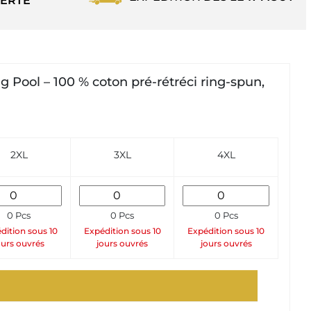
ERTE
 Pool – 100 % coton pré-rétréci ring-spun,
2XL
3XL
4XL
0 Pcs
0 Pcs
0 Pcs
dition sous 10
Expédition sous 10
Expédition sous 10
ours ouvrés
jours ouvrés
jours ouvrés