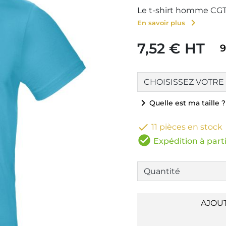
Le t-shirt homme CGTU
chevron_right
En savoir plus
7,52 € HT
9
chevron_right
Quelle est ma taille ?

11 pièces en stock
check_circle
Expédition à parti
AJOU