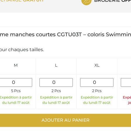
BRODERIE
OFF
homme manches courtes CGTU03T – coloris Swimming
ur chaques tailles.
M
L
XL
5 Pcs
2 Pcs
2 Pcs
Expédition à partir
Expédition à partir
Expédition à partir
Expé
du lundi 17 août
du lundi 17 août
du lundi 17 août
j
AJOUTER AU PANIER