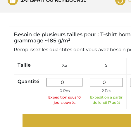
SATISFAIT
OU REMBOURSÉ
Besoin de plusieurs tailles pour : T-shirt 
grammage ~185 g/m²
Remplissez les quantités dont vous avez besoin po
Taille
XS
S
Quantité
0 Pcs
2 Pcs
Expédition sous 10
Expédition à partir
jours ouvrés
du lundi 17 août