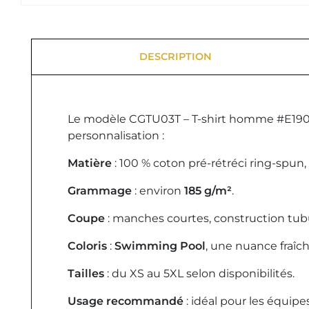
DESCRIPTION
Le modèle CGTU03T – T-shirt homme #E190 
personnalisation :
Matière
: 100 % coton pré-rétréci ring-spun,
Grammage
: environ
185 g/m²
.
Coupe
: manches courtes, construction tubu
Coloris
:
Swimming Pool
, une nuance fraîc
Tailles
: du XS au 5XL selon disponibilités.
Usage recommandé
: idéal pour les équip