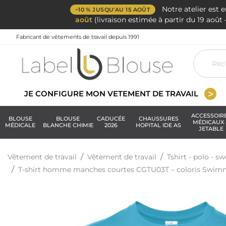
Notre atelier est 
−10 % JUSQU'AU 15 AOÛT
août
(livraison estimée à partir du 19 aoû
Fabricant de vêtements de travail depuis 1991
JE CONFIGURE MON VETEMENT DE TRAVAIL
ACCESSOIR
BLOUSE
BLOUSE
CADUCÉE
CHAUSSURES
MÉDICAUX 
MÉDICALE
BLANCHE CHIMIE
2026
HOPITAL IDE AS
JETABLE
Vêtement de travail
Vêtement de travail
Tshirt - polo - sw
T-shirt homme manches courtes CGTU03T – coloris Swimmi