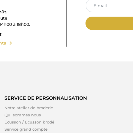
oût.
oute
14h00 à 18h00.
t
chevron_right
ents
SERVICE DE PERSONNALISATION
Notre atelier de broderie
Qui sommes nous
Ecusson / Ecusson brodé
Service grand compte