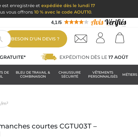
e est enregistrée et
expédiée dès le lundi 17
nous vous offrons
10 % avec le code AOUT10
.
4,1
/
5

BESOIN D'UN DEVIS ?
GRATUITE*
EXPÉDITION DÈS LE
17 AOÛT
TS DE
BLEU DE TRAVAIL &
CHAUSSURE
VÊTEMENTS
MÉTIERS
IL
COMBINAISON
SÉCURITÉ
PERSONNALISÉS
g/m²
manches courtes CGTU03T –
l