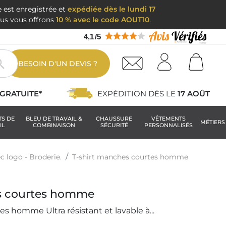
e est enregistrée et
expédiée dès le lundi 17
nous vous offrons
10 % avec le code AOUT10
.
4,1
/
5

BESOIN D'UN DEVIS ?
GRATUITE*
EXPÉDITION DÈS LE
17 AOÛT
TS DE
BLEU DE TRAVAIL &
CHAUSSURE
VÊTEMENTS
MÉTIERS
IL
COMBINAISON
SÉCURITÉ
PERSONNALISÉS
c logo - Broderie.
T-shirt manches courtes homme
s courtes homme
s homme Ultra résistant et lavable à...