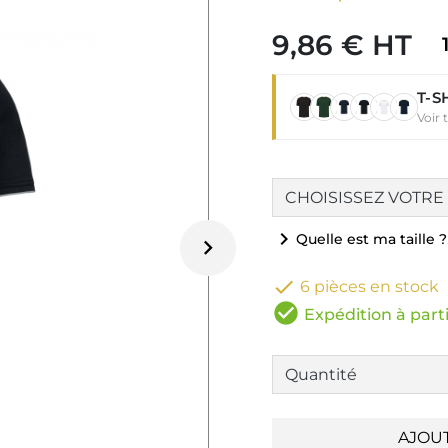
9,86 € HT
T-S
Voir 
chevron_right
Quelle est ma taille ?


6 pièces en stock
check_circle
Expédition à parti
AJOU