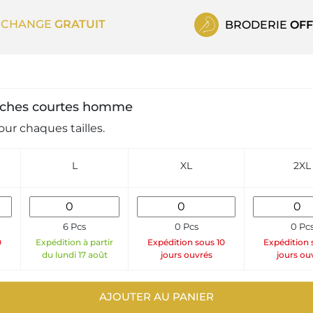
ECHANGE
GRATUIT
BRODERIE
OFF
manches courtes homme
ur chaques tailles.
L
XL
2XL
6 Pcs
0 Pcs
0 Pc
0
Expédition à partir
Expédition sous 10
Expédition 
du lundi 17 août
jours ouvrés
jours ou
AJOUTER AU PANIER