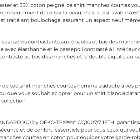
ester et 35% coton peigné, ce shirt manches courtes vou
t non seulement doux sur la peau, mais aussi lavable à 
st traité antiboulochage, assurant un aspect neuf mêm
ec ses liserés contrastants aux épaules et bas des manc
e avec élasthanne et le passepoil contrasté à l'intérieur 
ré contrasté au bas des manches et la double aiguille a
e de tee shirt manches courtes homme s’adapte à vos pr
 ou que vous souhaitiez opter pour un shirt blanc éclat
collection.
STANDARD 100 by OEKO-TEX®N° CQ1007/7, IFTH, garantissa
sécurité et de confort, essentiels pour tous ceux qui ve
 manches courtes en coton pour équiper votre garde-robe