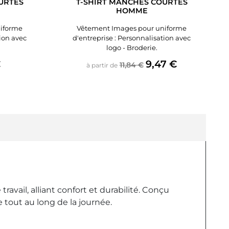
URTES
T-SHIRT MANCHES COURTES
HOMME
iforme
Vêtement Images pour uniforme
tion avec
d'entreprise : Personnalisation avec
logo - Broderie.
Prix de base
Prix
€
9,47 €
11,84 €
à partir de
vail, alliant confort et durabilité. Conçu
 tout au long de la journée.