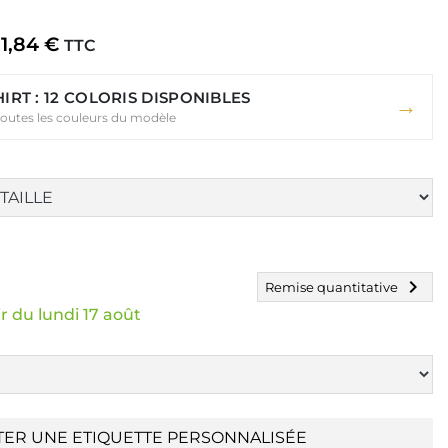
11,84 €
TTC
HIRT : 12 COLORIS DISPONIBLES
→
toutes les couleurs du modèle
chevron_right
Remise quantitative
r du lundi 17 août
TER UNE ETIQUETTE PERSONNALISÉE