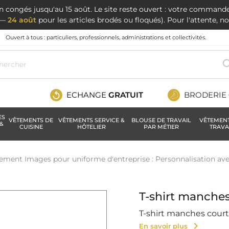
en congés jusqu'au 15 août. Le site reste ouvert : votre command
t —
24 août
pour les articles brodés ou floqués). Pour l'attente, 
Ouvert à tous : particuliers, professionnels, administrations et collectivités.
ECHANGE
GRATUIT
BRODERIE
ES
VÊTEMENTS DE
VÊTEMENTS SERVICE &
BLOUSE DE TRAVAIL
VÊTEMEN
&
CUISINE
HÔTELIER
PAR MÉTIER
TRAVA
ement Images pour uniforme d'entreprise : Personnalisation ave
T-shirt manche
T-shirt manches courte
chevron_right
En savoir plus