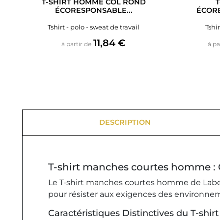
T-SHIRT HOMME COL ROND
T
ÉCORESPONSABLE...
ÉCOR
Tshirt - polo - sweat de travail
Tshir
Prix
11,84 €
à partir de
à pa
DESCRIPTION
T-shirt manches courtes homme : 
Le T-shirt manches courtes homme de Label Bl
pour résister aux exigences des environnemen
Caractéristiques Distinctives du T-shi