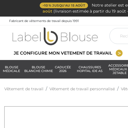
Notre atelier est 
−10 % JUSQU'AU 15 AOÛT
août
(livraison estimée à partir du 19 aoû
Fabricant de vêtements de travail depuis 1991
JE CONFIGURE MON VETEMENT DE TRAVAIL
ACCESSOIR
BLOUSE
BLOUSE
CADUCÉE
CHAUSSURES
MÉDICAUX 
MÉDICALE
BLANCHE CHIMIE
2026
HOPITAL IDE AS
JETABLE
Vêtement de travail
Vêtement de travail personnalisé
Vêt