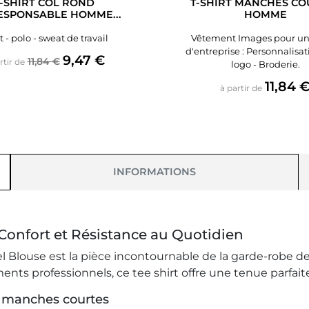
-SHIRT COL ROND
T-SHIRT MANCHES CO
ESPONSABLE HOMME...
HOMME
t - polo - sweat de travail
Vêtement Images pour un
d'entreprise : Personnalisa
Prix de base
Prix
9,47 €
11,84 €
rtir de
logo - Broderie.
Prix
11,84 
à partir de
INFORMATIONS
Confort et Résistance au Quotidien
ouse est la pièce incontournable de la garde-robe de tra
ts professionnels, ce tee shirt offre une tenue parfaite
rt manches courtes