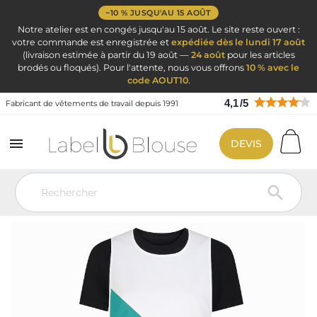
−10 % JUSQU'AU 15 AOÛT
Notre atelier est en congés jusqu'au 15 août. Le site reste ouvert :
votre commande est enregistrée et
expédiée dès le lundi 17 août
(livraison estimée à partir du 19 août —
24 août
pour les articles
brodés ou floqués). Pour l'attente, nous vous offrons
10 % avec le
code AOUT10
.
4,1
/
5
Fabricant de vêtements de travail depuis 1991

DEVIS
Vêtement de travail
Blouse de travail par métier
Tablier chasuble
blouse chasuble femme sans manches
Tablier chasuble bi couleur Blanc
et vert
