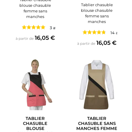
Tablier chasuble
blouse chasuble
blouse chasuble
femme sans
femme sans
manches
manches
3 avis
14 avis
Prix
16,05 €
à partir de
Prix
16,05 €
à partir de
TABLIER
TABLIER
CHASUBLE
CHASUBLE SANS
BLOUSE
MANCHES FEMME