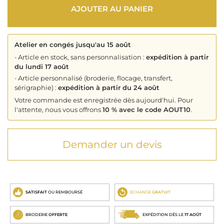
AJOUTER AU PANIER
Atelier en congés jusqu'au 15 août
•
Article en stock, sans personnalisation :
expédition à partir
du lundi 17 août
•
Article personnalisé (broderie, flocage, transfert,
sérigraphie) :
expédition à partir du 24 août
Votre commande est enregistrée dès aujourd'hui. Pour
l'attente, nous vous offrons
10 % avec le code AOUT10
.
Demander un devis
SATISFAIT
OU REMBOURSÉ
ECHANGE
GRATUIT
BRODERIE
OFFERTE
EXPÉDITION DÈS LE
17 AOÛT