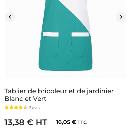


Tablier de bricoleur et de jardinier
Blanc et Vert
3
avis
13,38 € HT
16,05 €
TTC