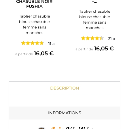
CHASUBLE NOIR
–...
FUSHIA
Tablier chasuble
Tablier chasuble
blouse chasuble
blouse chasuble
femme sans
femme sans
manches
manches
31 avis
11 avis
Prix
16,05 €
à partir de
Prix
16,05 €
à partir de
DESCRIPTION
INFORMATIONS