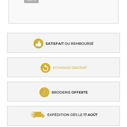
Non
0
SATISFAIT
OU REMBOURSÉ
ECHANGE
GRATUIT
BRODERIE
OFFERTE
EXPÉDITION DÈS LE
17 AOÛT