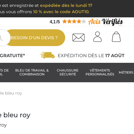
e est enregistrée et
expédiée dès le lundi 17
nous vous offrons
10 % avec le code AOUT10
.
4,1
/
5

BESOIN D'UN DEVIS ?
GRATUITE*
EXPÉDITION DÈS LE
17 AOÛT
TS DE
BLEU DE TRAVAIL &
CHAUSSURE
VÊTEMENTS
MÉTIERS
IL
COMBINAISON
SÉCURITÉ
PERSONNALISÉS
le bleu roy
e bleu roy
roy