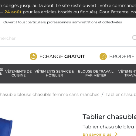
en congés jusqu'au 15 août. Le site reste ouvert : votre command
t —
24 août
pour les articles brodés ou floqués). Pour l'attente, 
Ouvert à tous : particuliers, professionnels, administrations et collectivités.
ECHANGE
GRATUIT
BRODERIE
ES
VÊTEMENTS DE
VÊTEMENTS SERVICE &
BLOUSE DE TRAVAIL
VÊTEMEN
&
CUISINE
HÔTELIER
PAR MÉTIER
TRAVA
 chasuble blouse chasuble femme sans manches
Tablier chasub
Tablier chasubl
Tablier chasuble bleu 
chevron_right
En savoir plus