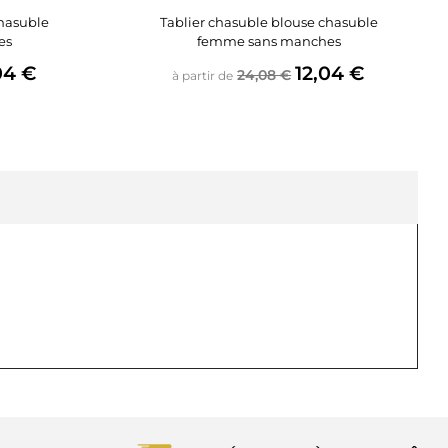
chasuble
Tablier chasuble blouse chasuble
es
femme sans manches
e
Prix de base
Prix
04 €
12,04 €
24,08 €
à partir de