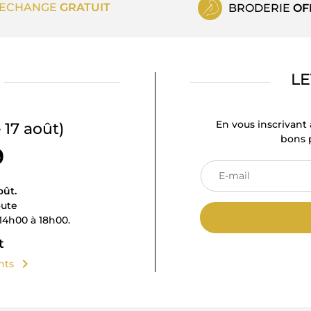
ECHANGE
GRATUIT
BRODERIE
OF
LE
En vous inscrivant 
 17 août)
bons p
9
oût.
oute
14h00 à 18h00.
t
chevron_right
ents