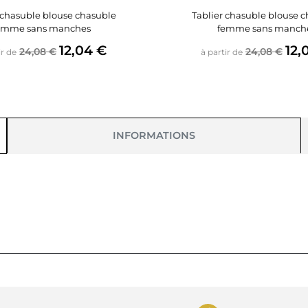
 chasuble blouse chasuble
Tablier chasuble blouse 
emme sans manches
femme sans manch
Prix de base
Prix
Prix de bas
Prix
12,04 €
12,
24,08 €
24,08 €
ir de
à partir de
INFORMATIONS