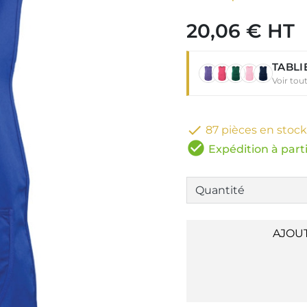
20,06 € HT
TABLI
Voir tou

87 pièces en stock
check_circle
Expédition à parti
AJOU