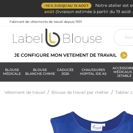
Notre atelier est 
−10 % JUSQU'AU 15 AOÛT
août
(livraison estimée à partir du 19 aoû
Fabricant de vêtements de travail depuis 1991
JE CONFIGURE MON VETEMENT DE TRAVAIL
ACCESSOIR
BLOUSE
BLOUSE
CADUCÉE
CHAUSSURES
MÉDICAUX 
MÉDICALE
BLANCHE CHIMIE
2026
HOPITAL IDE AS
JETABLE
Vêtement de travail
Blouse de travail par métier
Tablier