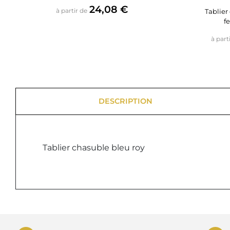
Prix
24,08 €
à partir de
Tablier
f
à part
DESCRIPTION
Tablier chasuble bleu roy