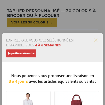
TABLIER PERSONNALISÉ — 30 COLORIS À
BRODER OU À FLOQUER
VOIR LES 30 COLORIS →
L'ARTICLE QUE VOUS AVEZ SÉLÉCTIONNÉ EST
DISPONIBLE SOUS
4 À 6 SEMAINES
Je préfère attendre
Nous pouvons vous proposer une livraison en
3 à 4 jours
avec les articles équivalents suivants :
TABLIER DE
TABLIER À
CUISINE A
BAVETTE 100 %
BAVETTE
POLYESTER
BORDEAUX
TABLIER...
Tablier serveur /
Tenue serveur /