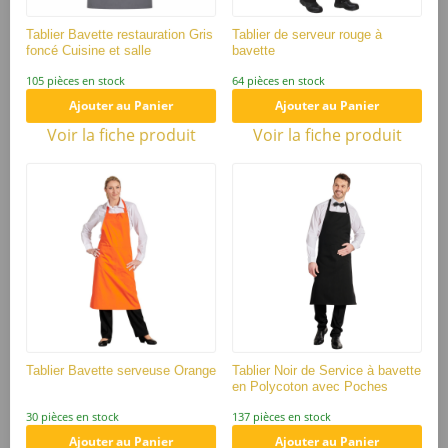
INFORMATIONS
Tablier Bavette restauration Gris
Tablier de serveur rouge à
foncé Cuisine et salle
bavette
105 pièces en stock
64 pièces en stock
Ajouter au Panier
Ajouter au Panier
Voir l'attestation de confiance
Voir la fiche produit
Voir la fiche produit
Avis soumis à un contrôle
5
/5
Calculé à partir de
3
avis client(s)
Trier l'affichage des avis :
Tablier Bavette serveuse Orange
Tablier Noir de Service à bavette
en Polycoton avec Poches
Client anonyme
publié le 25/02/2019
suite à une
30 pièces en stock
137 pièces en stock
commande du 25/02/2019
Ajouter au Panier
Ajouter au Panier