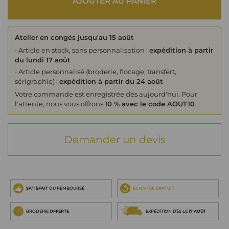
AJOUTER AU PANIER
Atelier en congés jusqu'au 15 août
•
Article en stock, sans personnalisation :
expédition à partir
du lundi 17 août
•
Article personnalisé (broderie, flocage, transfert,
sérigraphie) :
expédition à partir du 24 août
Votre commande est enregistrée dès aujourd'hui. Pour
l'attente, nous vous offrons
10 % avec le code AOUT10
.
Demander un devis
SATISFAIT
OU REMBOURSÉ
ECHANGE
GRATUIT
BRODERIE
OFFERTE
EXPÉDITION DÈS LE
17 AOÛT