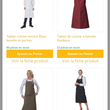
Tablier serveuse
Tenue serveuse
3 avis
1 avis
Prix
Prix
14,95 €
14,04 €
à partir de
à partir de
Tablier cuisine service Blanc
Tablier de cuisine a bavette
bavette et poches
Bordeaux
89 pièces en stock
53 pièces en stock
Ajouter au Panier
Ajouter au Panier
Voir la fiche produit
Voir la fiche produit
TABLIER DE
TABLIER DE
CUISINE RAYÉ
SERVICE NOIR À
NOIR POUR LA
BRODER AVEC...
SALLE...
Tablier serveur /
Tablier de cuisine
Tablier serveuse