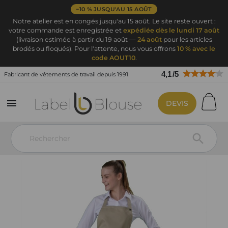
−10 % JUSQU'AU 15 AOÛT
Notre atelier est en congés jusqu'au 15 août. Le site reste ouvert :
votre commande est enregistrée et
expédiée dès le lundi 17 août
(livraison estimée à partir du 19 août —
24 août
pour les articles
brodés ou floqués). Pour l'attente, nous vous offrons
10 % avec le
code AOUT10
.
4,1
/
5
Fabricant de vêtements de travail depuis 1991

DEVIS
Vêtement de travail
Vêtements de cuisine
Tablier de cuisine
Tablier de cuisine - Broderie texte
