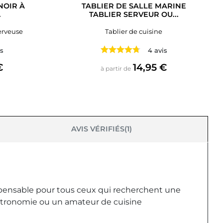
NOIR À
TABLIER DE SALLE MARINE
.
TABLIER SERVEUR OU...
serveuse
Tablier de cuisine
is
4 avis
Prix
€
14,95 €
à partir de
AVIS VÉRIFIÉS(1)
indispensable pour tous ceux qui recherchent une
astronomie ou un amateur de cuisine