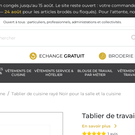
en congés jusqu'au 15 août. Le site reste ouvert : votre command
t —
24 août
pour les articles brodés ou floqués). Pour l'attente, 
Ouvert à tous : particuliers, professionnels, administrations et collectivités.
ECHANGE
GRATUIT
BRODERIE
ES
VÊTEMENTS DE
VÊTEMENTS SERVICE &
BLOUSE DE TRAVAIL
VÊTEMEN
&
CUISINE
HÔTELIER
PAR MÉTIER
TRAVA
ine
Tablier de cuisine rayé Noir pour la salle et la cuisine
Tablier de travai
chevron_right
En savoir plus
1
avis