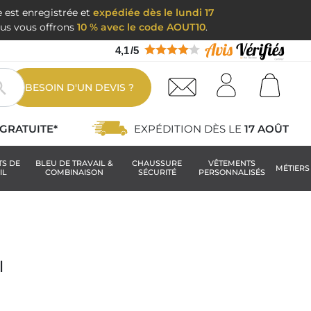
e est enregistrée et
expédiée dès le lundi 17
nous vous offrons
10 % avec le code AOUT10
.
4,1
/
5

BESOIN D'UN DEVIS ?
GRATUITE*
EXPÉDITION DÈS LE
17 AOÛT
TS DE
BLEU DE TRAVAIL &
CHAUSSURE
VÊTEMENTS
MÉTIERS
IL
COMBINAISON
SÉCURITÉ
PERSONNALISÉS
l