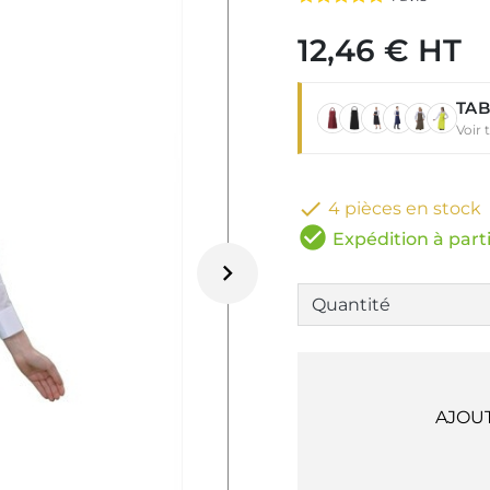
12,46 € HT
TAB
Voir 

4 pièces en stock
check_circle
Expédition à parti

AJOU