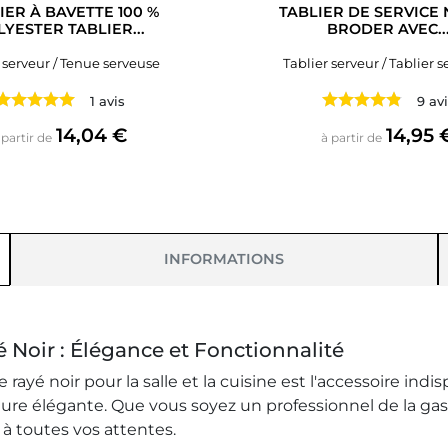
IER À BAVETTE 100 %
TABLIER DE SERVICE 
LYESTER TABLIER...
BRODER AVEC..
serveur / Tenue serveuse
Tablier serveur / Tablier 
1 avis
9 av
Prix
Prix
14,04 €
14,95 
 partir de
à partir de
INFORMATIONS
 Noir : Élégance et Fonctionnalité
ne rayé noir pour la salle et la cuisine est l'accessoire 
llure élégante. Que vous soyez un professionnel de la g
 à toutes vos attentes.