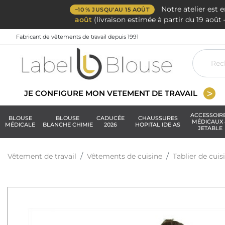
Notre atelier est 
−10 % JUSQU'AU 15 AOÛT
août
(livraison estimée à partir du 19 aoû
Fabricant de vêtements de travail depuis 1991
JE CONFIGURE MON VETEMENT DE TRAVAIL
ACCESSOIR
BLOUSE
BLOUSE
CADUCÉE
CHAUSSURES
MÉDICAUX 
MÉDICALE
BLANCHE CHIMIE
2026
HOPITAL IDE AS
JETABLE
Vêtement de travail
Vêtements de cuisine
Tablier de cuis