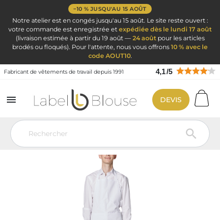
−10 % JUSQU'AU 15 AOÛT
Notre atelier est en congés jusqu'au 15 août. Le site reste ouvert :
votre commande est enregistrée et
expédiée dès le lundi 17 août
(livraison estimée à partir du 19 août —
24 août
pour les articles
brodés ou floqués). Pour l'attente, nous vous offrons
10 % avec le
code AOUT10
.
4,1
/
5
Fabricant de vêtements de travail depuis 1991

DEVIS
Vêtement de travail
Vêtements de cuisine
Tablier de cuisine
Tablier cuisine service Blanc bavette et poches
