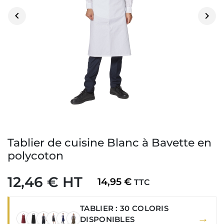


Tablier de cuisine Blanc à Bavette en
polycoton
12,46 € HT
14,95 €
TTC
TABLIER : 30 COLORIS
→
DISPONIBLES