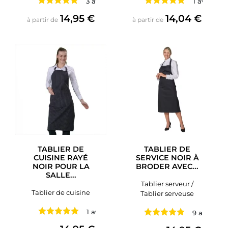
3 avis
1 avis
Prix
Prix
14,95 €
14,04 €
à partir de
à partir de
TABLIER DE
TABLIER DE
CUISINE RAYÉ
SERVICE NOIR À
NOIR POUR LA
BRODER AVEC...
SALLE...
Tablier serveur /
Tablier de cuisine
Tablier serveuse
1 avis
9 avis
Prix