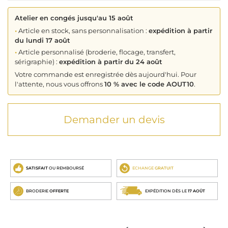
Atelier en congés jusqu'au 15 août
•
Article en stock, sans personnalisation :
expédition à partir
du lundi 17 août
•
Article personnalisé (broderie, flocage, transfert,
sérigraphie) :
expédition à partir du 24 août
Votre commande est enregistrée dès aujourd'hui. Pour
l'attente, nous vous offrons
10 % avec le code AOUT10
.
Demander un devis
SATISFAIT
OU REMBOURSÉ
ECHANGE
GRATUIT
BRODERIE
OFFERTE
EXPÉDITION DÈS LE
17 AOÛT