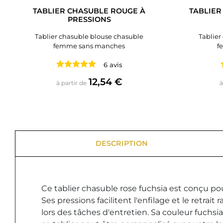
TABLIER CHASUBLE ROUGE À
TABLIER
PRESSIONS
Tablier chasuble blouse chasuble
Tablier
femme sans manches
f
6 avis
Prix
12,54 €
à partir de
à
DESCRIPTION
Ce tablier chasuble rose fuchsia est conçu pou
Ses pressions facilitent l'enfilage et le retr
lors des tâches d'entretien. Sa couleur fuch