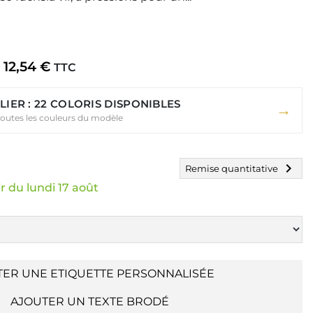
12,54 €
TTC
LIER : 22 COLORIS DISPONIBLES
→
toutes les couleurs du modèle
chevron_right
Remise quantitative
r du lundi 17 août
TER UNE ETIQUETTE PERSONNALISÉE
AJOUTER UN TEXTE BRODÉ