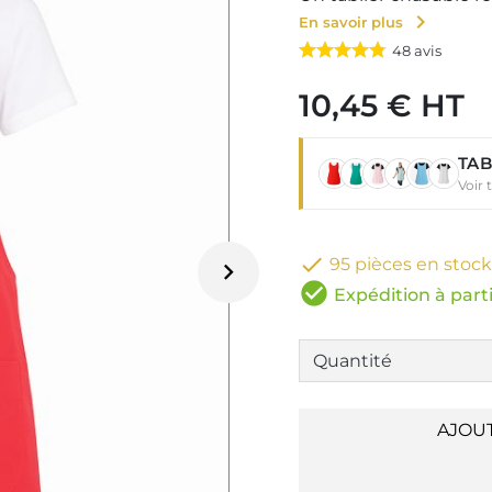
chevron_right
En savoir plus
48
avis
10,45 € HT
TAB
Voir 

95 pièces en stock

check_circle
Expédition à parti
AJOU