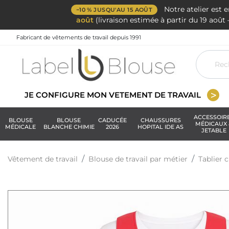
Notre atelier est 
−10 % JUSQU'AU 15 AOÛT
août
(livraison estimée à partir du 19 aoû
Fabricant de vêtements de travail depuis 1991
JE CONFIGURE MON VETEMENT DE TRAVAIL
ACCESSOIR
BLOUSE
BLOUSE
CADUCÉE
CHAUSSURES
MÉDICAUX 
MÉDICALE
BLANCHE CHIMIE
2026
HOPITAL IDE AS
JETABLE
Vêtement de travail
Blouse de travail par métier
Tablier