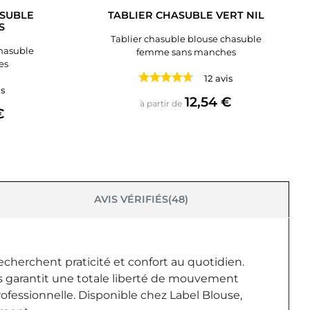
ASUBLE
TABLIER CHASUBLE VERT NIL
S
Tablier chasuble blouse chasuble
chasuble
femme sans manches
es
12 avis
is
Prix
12,54 €
à partir de
€
AVIS VÉRIFIÉS(48)
echerchent praticité et confort au quotidien.
ches garantit une totale liberté de mouvement
ofessionnelle. Disponible chez Label Blouse,