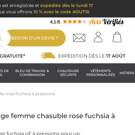
e est enregistrée et
expédiée dès le lundi 17
nous vous offrons
10 % avec le code AOUT10
.
4,1
/
5

BESOIN D'UN DEVIS ?
GRATUITE*
EXPÉDITION DÈS LE
17 AOÛT
TS DE
BLEU DE TRAVAIL &
CHAUSSURE
VÊTEMENTS
MÉTIERS
IL
COMBINAISON
SÉCURITÉ
PERSONNALISÉS
le rose fuchsia à pressions
age femme chasuble rose fuchsia à
e fuchsia vif, à pressions pour un...