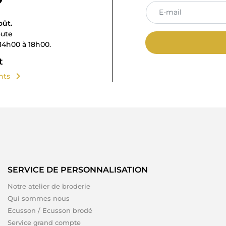
oût.
oute
14h00 à 18h00.
t
chevron_right
ents
SERVICE DE PERSONNALISATION
Notre atelier de broderie
Qui sommes nous
Ecusson / Ecusson brodé
Service grand compte