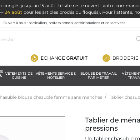
en congés jusqu'au 15 août. Le site reste ouvert : votre command
t —
24 août
pour les articles brodés ou floqués). Pour l'attente, 
Ouvert à tous : particuliers, professionnels, administrations et collectivités.
ECHANGE
GRATUIT
BRODERIE
ES
VÊTEMENTS DE
VÊTEMENTS SERVICE &
BLOUSE DE TRAVAIL
VÊTEMEN
&
CUISINE
HÔTELIER
PAR MÉTIER
TRAVA
 chasuble blouse chasuble femme sans manches
Tablier chasub
Tablier de mén
pressions
Un tablier chasuble ros