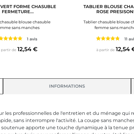
 VERT FORME CHASUBLE
TABLIER BLOUSE CH
FERMETURE...
ROSE PRESISON
 chasuble blouse chasuble
Tablier chasuble blouse 
emme sans manches
femme sans manch
1 avis
11 av
Prix
Prix
12,54 €
12,54 
 partir de
à partir de
INFORMATIONS
r les professionnelles de l'entretien et du ménage qui r
ait rapide, sans interrompre l'activité. La coupe sans man
sia soutenue apporte une touche dynamique à la tenue pr