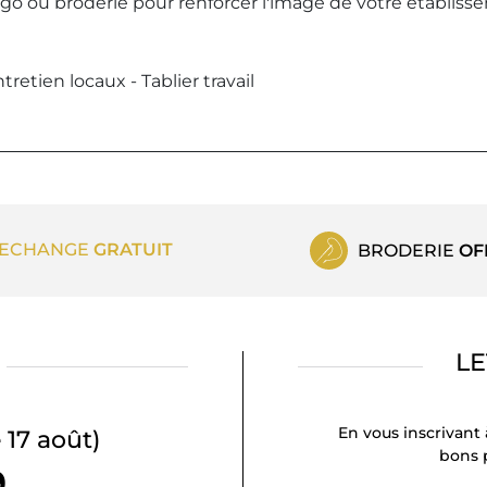
logo ou broderie pour renforcer l'image de votre établiss
tretien locaux - Tablier travail
ECHANGE
GRATUIT
BRODERIE
OF
LE
En vous inscrivant 
 17 août)
bons p
9