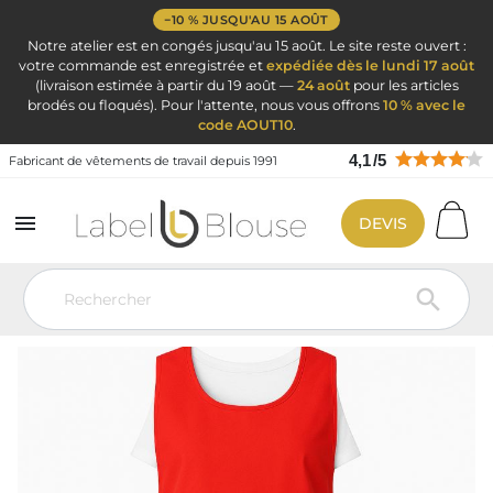
−10 % JUSQU'AU 15 AOÛT
Notre atelier est en congés jusqu'au 15 août. Le site reste ouvert :
votre commande est enregistrée et
expédiée dès le lundi 17 août
(livraison estimée à partir du 19 août —
24 août
pour les articles
brodés ou floqués). Pour l'attente, nous vous offrons
10 % avec le
code AOUT10
.
4,1
/
5
Fabricant de vêtements de travail depuis 1991

DEVIS
Vêtement de travail
Blouse de travail par métier
Tablier chasuble
blouse chasuble femme sans manches
Tablier chasuble Rouge à
pressions
