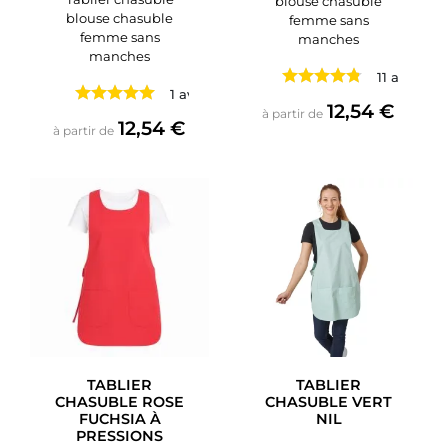
blouse chasuble
blouse chasuble
femme sans
femme sans
manches
manches
11 avis
1 avis
Prix
12,54 €
à partir de
Prix
12,54 €
à partir de
TABLIER
TABLIER
CHASUBLE ROSE
CHASUBLE VERT
FUCHSIA À
NIL
PRESSIONS