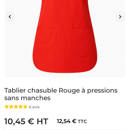


Tablier chasuble Rouge à pressions
sans manches
6
avis
10,45 € HT
12,54 €
TTC