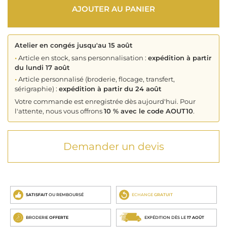
AJOUTER AU PANIER
Atelier en congés jusqu'au 15 août
•
Article en stock, sans personnalisation :
expédition à partir
du lundi 17 août
•
Article personnalisé (broderie, flocage, transfert,
sérigraphie) :
expédition à partir du 24 août
Votre commande est enregistrée dès aujourd'hui. Pour
l'attente, nous vous offrons
10 % avec le code AOUT10
.
Demander un devis
SATISFAIT
OU REMBOURSÉ
ECHANGE
GRATUIT
BRODERIE
OFFERTE
EXPÉDITION DÈS LE
17 AOÛT