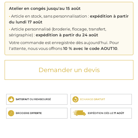
Atelier en congés jusqu'au 15 août
•
Article en stock, sans personnalisation :
expédition à partir
du lundi 17 août
•
Article personnalisé (broderie, flocage, transfert,
sérigraphie) :
expédition à partir du 24 août
Votre commande est enregistrée dès aujourd'hui. Pour
l'attente, nous vous offrons
10 % avec le code AOUT10
.
Demander un devis
SATISFAIT
OU REMBOURSÉ
ECHANGE
GRATUIT
BRODERIE
OFFERTE
EXPÉDITION DÈS LE
17 AOÛT