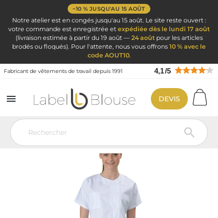
−10 % JUSQU'AU 15 AOÛT
Notre atelier est en congés jusqu'au 15 août. Le site reste ouvert :
votre commande est enregistrée et
expédiée dès le lundi 17 août
(livraison estimée à partir du 19 août —
24 août
pour les articles
brodés ou floqués). Pour l'attente, nous vous offrons
10 % avec le
code AOUT10
.
4,1
/
5
Fabricant de vêtements de travail depuis 1991

DEVIS
Vêtement de travail
Blouse personnalisé
Tunique de travail
polyvalente personnalisable – Médical, industrie, aide à domicile
