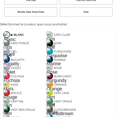
Poches
Poche Poitrine
Bords Des Manches
Dos
Sélectionnez la couleur que vous souhaitez
BLANC
GRIS CLAIR
GRIS FONCÉ
NOIR
CIEL
TURQUOISE
BUGATTY
MARINE
VIOLET
ROSE
FUCHSIA
BURGUNDY
MAÏS
ORANGE
ROUGE
VERT LIME
VERT NIL
VERT OPALE
VERT BOUTEILLE
GUESSBROWN