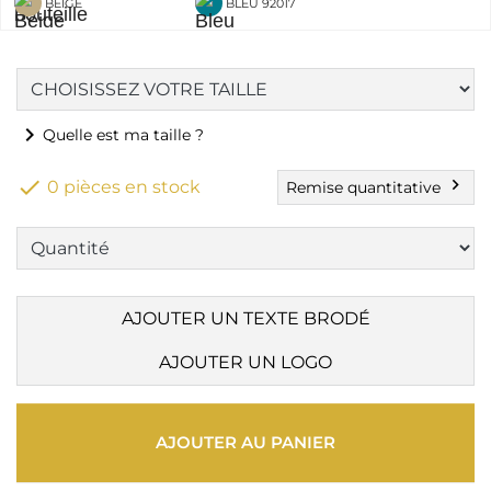
BEIGE
BLEU 92017
chevron_right
Quelle est ma taille ?

chevron_right
0 pièces en stock
Remise quantitative
AJOUTER UN TEXTE BRODÉ
AJOUTER UN LOGO
AJOUTER AU PANIER