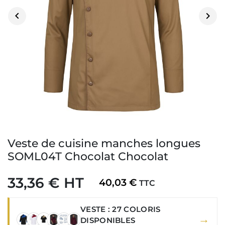


Veste de cuisine manches longues
SOML04T Chocolat Chocolat
33,36 € HT
40,03 €
TTC
VESTE : 27 COLORIS
→
DISPONIBLES