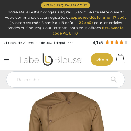
−10 % JUSQU'AU 15 AOÛT
Notre atelier est en congés jusqu'au 15 août. Le site reste ouvert :
votre commande est enregistrée et
expédiée dès le lundi 17 août
(livraison estimée à partir du 19 août —
24 août
pour les articles
brodés ou floqués). Pour l'attente, nous vous offrons
10 % avec le
code AOUT10
.
4,1
/
5
Fabricant de vêtements de travail depuis 1991

DEVIS
Vêtement de travail
Vêtements de cuisine
Veste de cuisine
personnalisé
Veste chocolatier et cuisinier Marron
