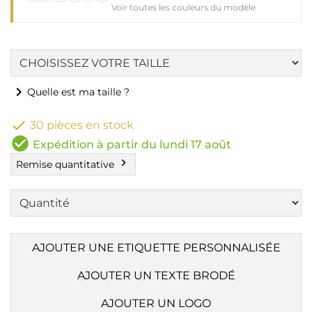
Voir toutes les couleurs du modèle
chevron_right
Quelle est ma taille ?

30 pièces en stock
check_circle
Expédition à partir du lundi 17 août
chevron_right
Remise quantitative
AJOUTER UNE ETIQUETTE PERSONNALISÉE
AJOUTER UN TEXTE BRODÉ
AJOUTER UN LOGO