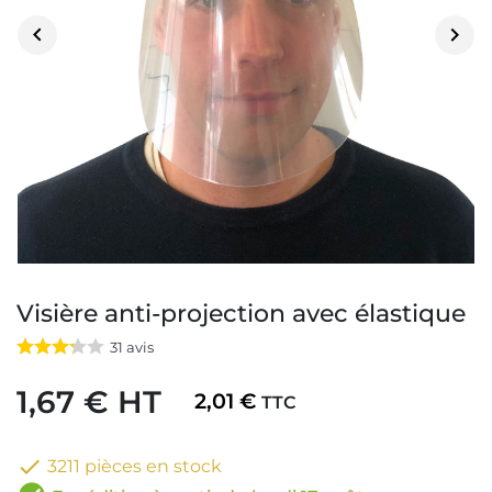


Visière anti-projection avec élastique
31
avis
1,67 € HT
2,01 €
TTC

3211 pièces en stock