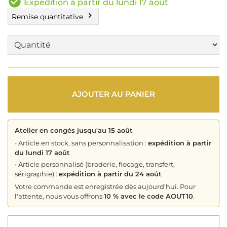
check_circle
Expédition à partir du lundi 17 août
chevron_right
Remise quantitative
AJOUTER AU PANIER
Atelier en congés jusqu'au 15 août
•
Article en stock, sans personnalisation :
expédition à partir
du lundi 17 août
•
Article personnalisé (broderie, flocage, transfert,
sérigraphie) :
expédition à partir du 24 août
Votre commande est enregistrée dès aujourd'hui. Pour
l'attente, nous vous offrons
10 % avec le code AOUT10
.