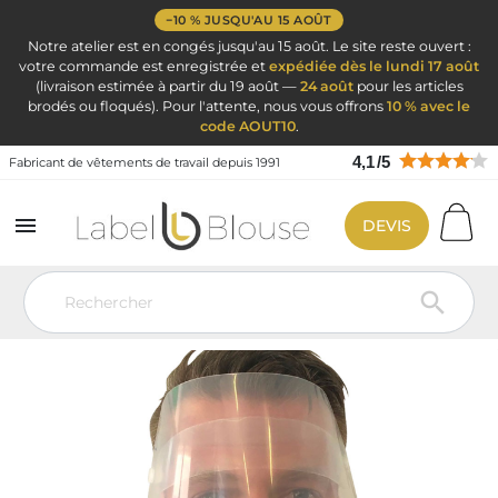
−10 % JUSQU'AU 15 AOÛT
Notre atelier est en congés jusqu'au 15 août. Le site reste ouvert :
votre commande est enregistrée et
expédiée dès le lundi 17 août
(livraison estimée à partir du 19 août —
24 août
pour les articles
brodés ou floqués). Pour l'attente, nous vous offrons
10 % avec le
code AOUT10
.
4,1
/
5
Fabricant de vêtements de travail depuis 1991

DEVIS
Vêtement de travail
EPI : Equipement Protection Individuel
Protection des yeux
Visière anti-projection avec élastique
