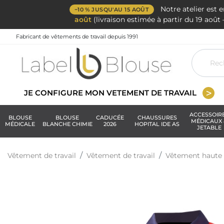
Notre atelier est 
−10 % JUSQU'AU 15 AOÛT
août
(livraison estimée à partir du 19 aoû
Fabricant de vêtements de travail depuis 1991
JE CONFIGURE MON VETEMENT DE TRAVAIL
ACCESSOIR
BLOUSE
BLOUSE
CADUCÉE
CHAUSSURES
MÉDICAUX 
MÉDICALE
BLANCHE CHIMIE
2026
HOPITAL IDE AS
JETABLE
Vêtement de travail
Vêtement de travail
Vêtement haute v