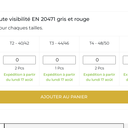
te visibilité EN 20471 gris et rouge
ur chaques tailles.
T2 - 40/42
T3 - 44/46
T4 - 48/50
2 Pcs
1 Pcs
2 Pcs
Expédition à partir
Expédition à partir
Expédition à partir
Ex
du lundi 17 août
du lundi 17 août
du lundi 17 août
d
AJOUTER AU PANIER