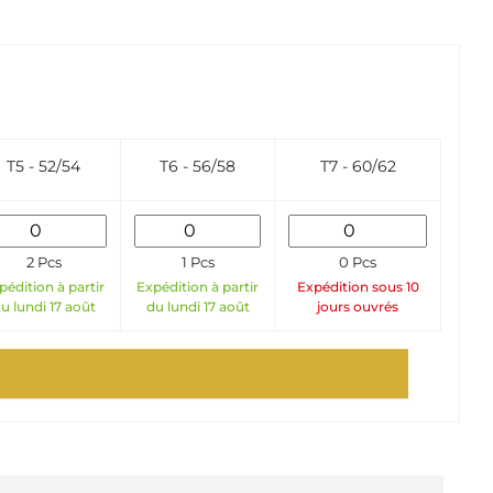
T5 - 52/54
T6 - 56/58
T7 - 60/62
2 Pcs
1 Pcs
0 Pcs
pédition à partir
Expédition à partir
Expédition sous 10
u lundi 17 août
du lundi 17 août
jours ouvrés