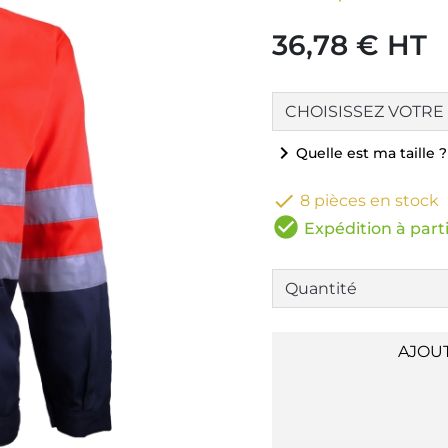
36,78 € HT
chevron_right
Quelle est ma taille ?

8 pièces en stock
check_circle
Expédition à parti
AJOU