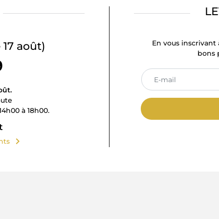
LE
En vous inscrivant 
 17 août)
bons p
9
oût.
oute
14h00 à 18h00.
t
chevron_right
ents