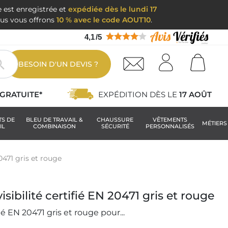
e est enregistrée et
expédiée dès le lundi 17
nous vous offrons
10 % avec le code AOUT10
.
4,1
/
5

BESOIN D'UN DEVIS ?
GRATUITE*
EXPÉDITION DÈS LE
17 AOÛT
TS DE
BLEU DE TRAVAIL &
CHAUSSURE
VÊTEMENTS
MÉTIERS
IL
COMBINAISON
SÉCURITÉ
PERSONNALISÉS
0471 gris et rouge
sibilité certifié EN 20471 gris et rouge
té EN 20471 gris et rouge pour...