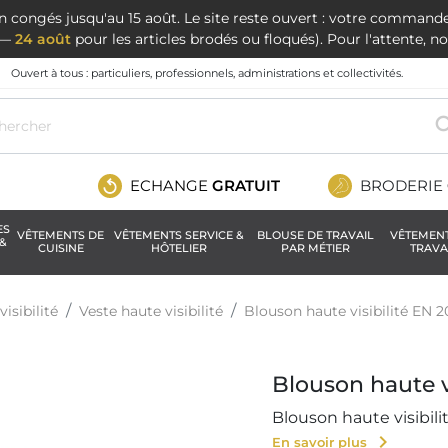
en congés jusqu'au 15 août. Le site reste ouvert : votre command
t —
24 août
pour les articles brodés ou floqués). Pour l'attente, 
Ouvert à tous : particuliers, professionnels, administrations et collectivités.
ECHANGE
GRATUIT
BRODERIE
ES
VÊTEMENTS DE
VÊTEMENTS SERVICE &
BLOUSE DE TRAVAIL
VÊTEMEN
&
CUISINE
HÔTELIER
PAR MÉTIER
TRAVA
isibilité
Veste haute visibilité
Blouson haute visibilité EN 2
Blouson haute vi
Blouson haute visibili
chevron_right
En savoir plus