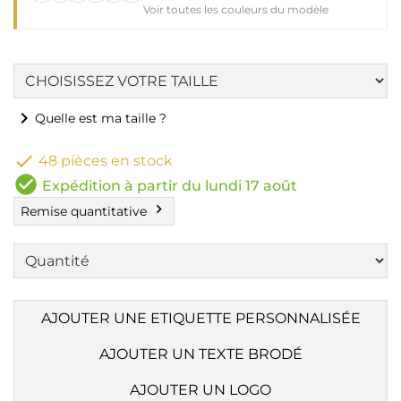
Voir toutes les couleurs du modèle
chevron_right
Quelle est ma taille ?

48 pièces en stock
check_circle
Expédition à partir du lundi 17 août
chevron_right
Remise quantitative
AJOUTER UNE ETIQUETTE PERSONNALISÉE
AJOUTER UN TEXTE BRODÉ
AJOUTER UN LOGO