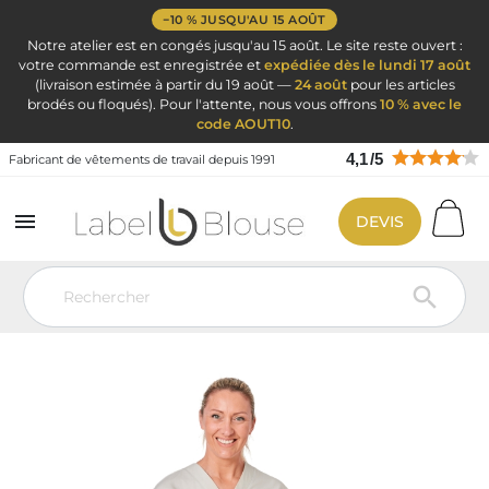
−10 % JUSQU'AU 15 AOÛT
Notre atelier est en congés jusqu'au 15 août. Le site reste ouvert :
votre commande est enregistrée et
expédiée dès le lundi 17 août
(livraison estimée à partir du 19 août —
24 août
pour les articles
brodés ou floqués). Pour l'attente, nous vous offrons
10 % avec le
code AOUT10
.
4,1
/
5
Fabricant de vêtements de travail depuis 1991

DEVIS
Vêtement de travail
Blouse médicale
Blouse Dentiste
Blouse
de dentiste professionnelle BEN3 Europe – tunique médicale gris pour
cabinet dentaire
