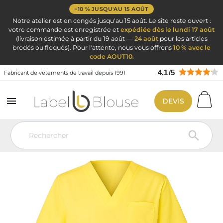
−10 % JUSQU'AU 15 AOÛT
Notre atelier est en congés jusqu'au 15 août. Le site reste ouvert :
votre commande est enregistrée et
expédiée dès le lundi 17 août
(livraison estimée à partir du 19 août —
24 août
pour les articles
brodés ou floqués). Pour l'attente, nous vous offrons
10 % avec le
code AOUT10
.
4,1
/
5
Fabricant de vêtements de travail depuis 1991

DEVIS
Vêtement de travail
Blouse médicale
Blouse Dentiste
Blouse
de dentiste professionnelle BEN3 Europe – tunique médicale jaune poussin
pour cabinet dentaire
