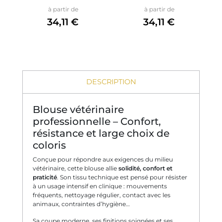
Prix
Prix
à partir de
à partir de
34,11 €
34,11 €
DESCRIPTION
Blouse vétérinaire
professionnelle – Confort,
résistance et large choix de
coloris
Conçue pour répondre aux exigences du milieu
vétérinaire, cette blouse allie
solidité, confort et
praticité
. Son tissu technique est pensé pour résister
à un usage intensif en clinique : mouvements
fréquents, nettoyage régulier, contact avec les
animaux, contraintes d’hygiène…
Sa coupe moderne, ses finitions soignées et ses