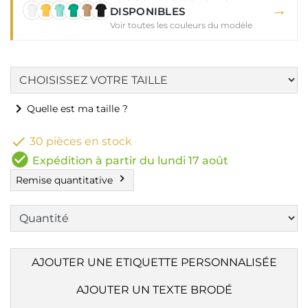
→
DISPONIBLES
Voir toutes les couleurs du modèle
chevron_right
Quelle est ma taille ?

30 pièces en stock
check_circle
Expédition à partir du lundi 17 août
chevron_right
Remise quantitative
AJOUTER UNE ETIQUETTE PERSONNALISÉE
AJOUTER UN TEXTE BRODÉ