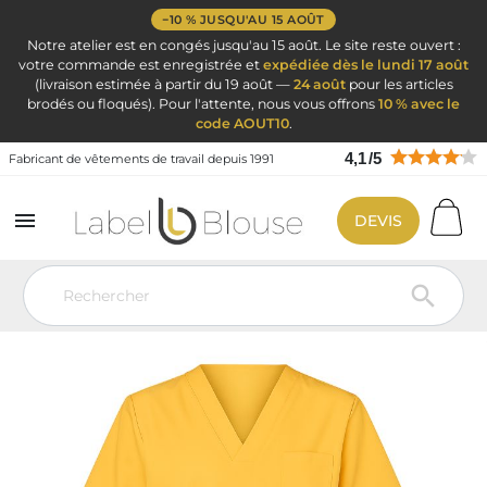
−10 % JUSQU'AU 15 AOÛT
Notre atelier est en congés jusqu'au 15 août. Le site reste ouvert :
votre commande est enregistrée et
expédiée dès le lundi 17 août
(livraison estimée à partir du 19 août —
24 août
pour les articles
brodés ou floqués). Pour l'attente, nous vous offrons
10 % avec le
code AOUT10
.
4,1
/
5
Fabricant de vêtements de travail depuis 1991

DEVIS
Vêtement de travail
Blouse médicale
Blouse Dentiste
Blouse
de dentiste professionnelle BEN3 Europe – tunique médicale jaune pour
cabinet dentaire
