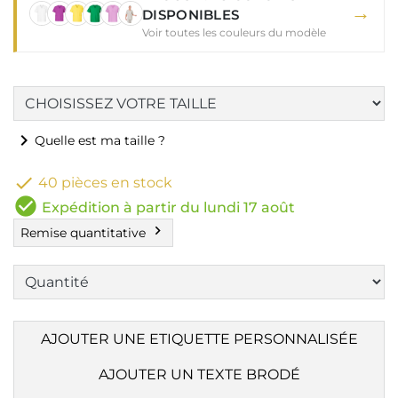
→
DISPONIBLES
Voir toutes les couleurs du modèle
chevron_right
Quelle est ma taille ?

40 pièces en stock
check_circle
Expédition à partir du lundi 17 août
chevron_right
Remise quantitative
AJOUTER UNE ETIQUETTE PERSONNALISÉE
AJOUTER UN TEXTE BRODÉ