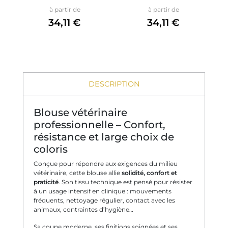
Prix
Prix
à partir de
à partir de
34,11 €
34,11 €
DESCRIPTION
Blouse vétérinaire
professionnelle – Confort,
résistance et large choix de
coloris
Conçue pour répondre aux exigences du milieu
vétérinaire, cette blouse allie
solidité, confort et
praticité
. Son tissu technique est pensé pour résister
à un usage intensif en clinique : mouvements
fréquents, nettoyage régulier, contact avec les
animaux, contraintes d’hygiène…
Sa coupe moderne, ses finitions soignées et ses