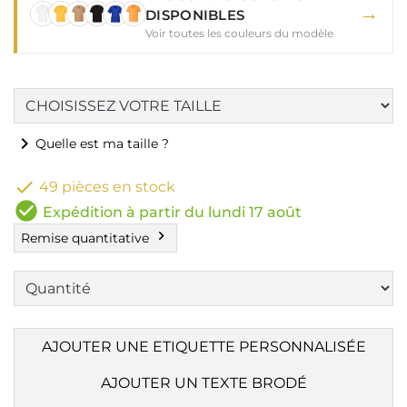
→
DISPONIBLES
Voir toutes les couleurs du modèle
chevron_right
Quelle est ma taille ?

49 pièces en stock
check_circle
Expédition à partir du lundi 17 août
chevron_right
Remise quantitative
AJOUTER UNE ETIQUETTE PERSONNALISÉE
AJOUTER UN TEXTE BRODÉ