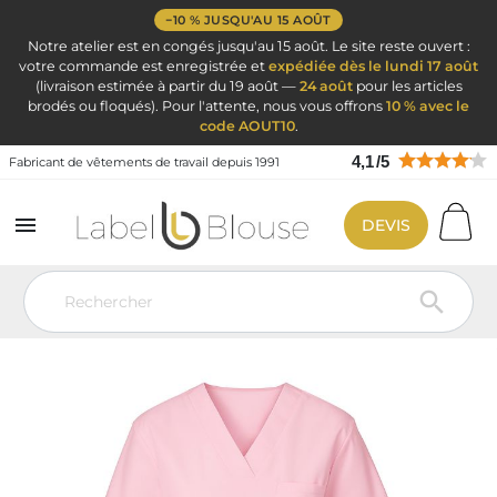
−10 % JUSQU'AU 15 AOÛT
Notre atelier est en congés jusqu'au 15 août. Le site reste ouvert :
votre commande est enregistrée et
expédiée dès le lundi 17 août
(livraison estimée à partir du 19 août —
24 août
pour les articles
brodés ou floqués). Pour l'attente, nous vous offrons
10 % avec le
code AOUT10
.
4,1
/
5
Fabricant de vêtements de travail depuis 1991

DEVIS
Vêtement de travail
Blouse médicale
Blouse Dentiste
Blouse
de dentiste professionnelle BEN3 Europe – tunique médicale rose panthère
pour cabinet dentaire
