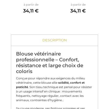
Prix
Prix
à partir de
à partir de
34,11 €
34,11 €
DESCRIPTION
Blouse vétérinaire
professionnelle – Confort,
résistance et large choix de
coloris
Conçue pour répondre aux exigences du milieu
vétérinaire, cette blouse allie
solidité, confort et
praticité
. Son tissu technique est pensé pour résister
à un usage intensif en clinique : mouvements
fréquents, nettoyage régulier, contact avec les
animaux, contraintes d’hygiène…
Sa coupe moderne, ses finitions soignées et ses