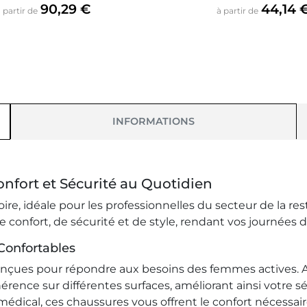
Prix
Prix
90,29 €
44,14 
 partir de
à partir de
INFORMATIONS
onfort et Sécurité au Quotidien
e, idéale pour les professionnelles du secteur de la rest
onfort, de sécurité et de style, rendant vos journées de 
Confortables
onçues pour répondre aux besoins des femmes actives. A
hérence sur différentes surfaces, améliorant ainsi votre 
u médical, ces chaussures vous offrent le confort nécess