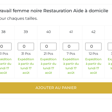
 travail femme noire Restauration Aide à domicile
ur chaques tailles.
38
39
40
41
42
31 Pcs
31 Pcs
21 Pcs
7 Pcs
12 Pcs
pédition
Expédition
Expédition
Expédition
Expédition
Ex
artir du
à partir du
à partir du
à partir du
à partir du
à 
undi 17
lundi 17
lundi 17
lundi 17
lundi 17
l
août
août
août
août
août
AJOUTER AU PANIER