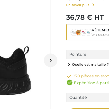
chevron_right
En savoir plus
36,78 € HT
VÊTEMEN
Voir toutes

chevron_right
Quelle est ma taille ?

270 pièces en sto
check_circle
Expédition à parti