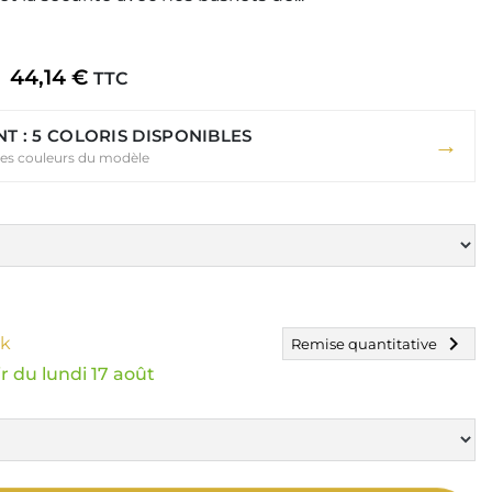
44,14 €
TTC
T : 5 COLORIS DISPONIBLES
→
 les couleurs du modèle
chevron_right
ck
Remise quantitative
r du lundi 17 août