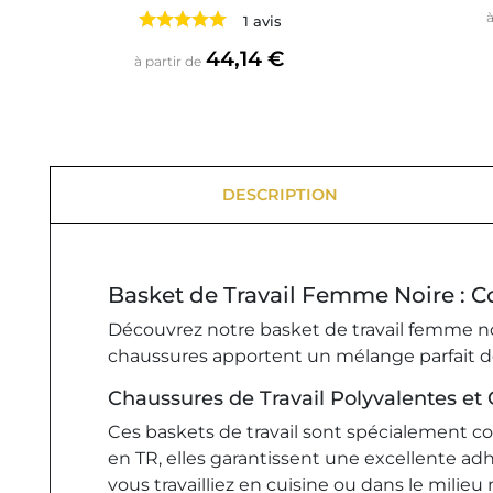
à
1 avis
Prix
44,14 €
à partir de
DESCRIPTION
Basket de Travail Femme Noire : C
Découvrez notre basket de travail femme noir
chaussures apportent un mélange parfait de c
Chaussures de Travail Polyvalentes et 
Ces baskets de travail sont spécialement c
en TR, elles garantissent une excellente ad
vous travailliez en cuisine ou dans le milie