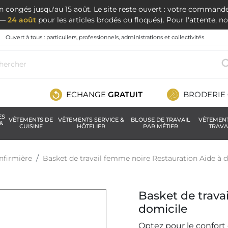
en congés jusqu'au 15 août. Le site reste ouvert : votre command
t —
24 août
pour les articles brodés ou floqués). Pour l'attente, 
Ouvert à tous : particuliers, professionnels, administrations et collectivités.
ECHANGE
GRATUIT
BRODERIE
ES
VÊTEMENTS DE
VÊTEMENTS SERVICE &
BLOUSE DE TRAVAIL
VÊTEMEN
&
CUISINE
HÔTELIER
PAR MÉTIER
TRAVA
nfirmière
Basket de travail femme noire Restauration Aide à 
Basket de trava
domicile
Optez pour le confort 