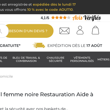
e est enregistrée et
expédiée dès le lundi 17
nous vous offrons
10 % avec le code AOUT10
.
4,1
/
5

BESOIN D'UN DEVIS ?
GRATUITE*
EXPÉDITION DÈS LE
17 AOÛT
TS DE
BLEU DE TRAVAIL &
CHAUSSURE
VÊTEMENTS
MÉTIERS
IL
COMBINAISON
SÉCURITÉ
PERSONNALISÉS
domicile
il femme noire Restauration Aide à
et la sécurité avec nos baskets de...