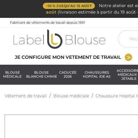
Notre atelier est 
−10 % JUSQU'AU 15 AOÛT
août
(livraison estimée à partir du 19 aoû
Fabricant de vêtements de travail depuis 1991
JE CONFIGURE MON VETEMENT DE TRAVAIL
ACCESSOIR
BLOUSE
BLOUSE
CADUCÉE
CHAUSSURES
MÉDICAUX 
MÉDICALE
BLANCHE CHIMIE
2026
HOPITAL IDE AS
JETABLE
Vêtement de travail
Blouse médicale
Chaussure Hopital I