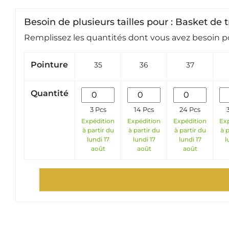
Besoin de plusieurs tailles pour : Basket de
Remplissez les quantités dont vous avez besoin po
Pointure
35
36
37
Quantité
3 Pcs
14 Pcs
24 Pcs
Expédition
Expédition
Expédition
Ex
à partir du
à partir du
à partir du
à p
lundi 17
lundi 17
lundi 17
l
août
août
août