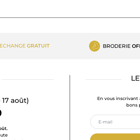
ECHANGE
GRATUIT
BRODERIE
OF
LE
En vous inscrivant 
 17 août)
bons p
9
oût.
oute