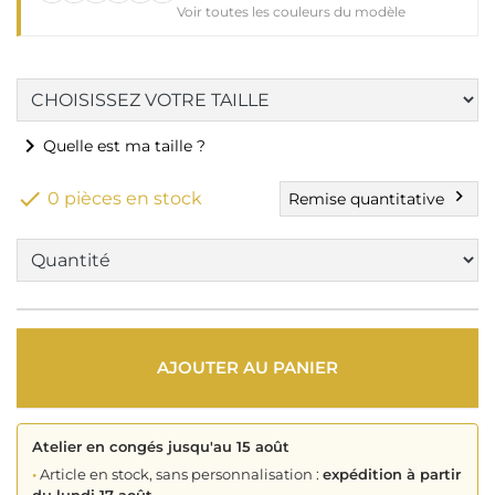
Voir toutes les couleurs du modèle
chevron_right
Quelle est ma taille ?

chevron_right
0 pièces en stock
Remise quantitative
AJOUTER AU PANIER
Atelier en congés jusqu'au 15 août
•
Article en stock, sans personnalisation :
expédition à partir
du lundi 17 août