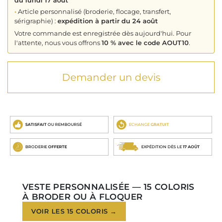
•
Article personnalisé (broderie, flocage, transfert,
sérigraphie) :
expédition à partir du 24 août
Votre commande est enregistrée dès aujourd'hui. Pour
l'attente, nous vous offrons
10 % avec le code AOUT10
.
Demander un devis
SATISFAIT
OU REMBOURSÉ
ECHANGE
GRATUIT
BRODERIE
OFFERTE
EXPÉDITION DÈS LE
17 AOÛT
VESTE PERSONNALISÉE — 15 COLORIS
À BRODER OU À FLOQUER
VOIR LES 15 COLORIS →