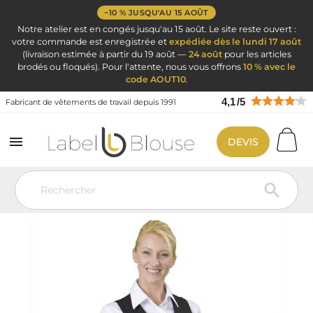
−10 % JUSQU'AU 15 AOÛT
Notre atelier est en congés jusqu'au 15 août. Le site reste ouvert :
votre commande est enregistrée et
expédiée dès le lundi 17 août
(livraison estimée à partir du 19 août —
24 août
pour les articles
brodés ou floqués). Pour l'attente, nous vous offrons
10 % avec le
code AOUT10
.
4,1
/
5
Fabricant de vêtements de travail depuis 1991

DEVIS
Vêtement de travail
Vêtement Service Accueil & Hôtelier
Gilet
barman femme
Gilet barman femme noir service et restauration
