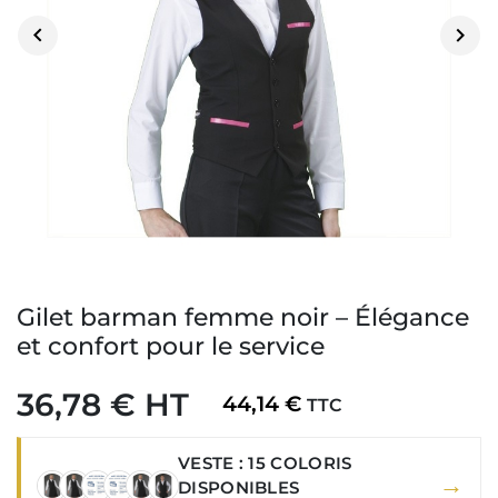


Gilet barman femme noir – Élégance
et confort pour le service
36,78 € HT
44,14 €
TTC
VESTE : 15 COLORIS
→
DISPONIBLES