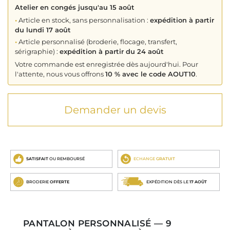
Atelier en congés jusqu'au 15 août
•
Article en stock, sans personnalisation :
expédition à partir
du lundi 17 août
•
Article personnalisé (broderie, flocage, transfert,
sérigraphie) :
expédition à partir du 24 août
Votre commande est enregistrée dès aujourd'hui. Pour
l'attente, nous vous offrons
10 % avec le code AOUT10
.
Demander un devis
SATISFAIT
OU REMBOURSÉ
ECHANGE
GRATUIT
BRODERIE
OFFERTE
EXPÉDITION DÈS LE
17 AOÛT
PANTALON PERSONNALISÉ — 9