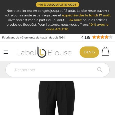
−10 % JUSQU'AU 15 AOÛT
Notre atelier est en congés jusqu'au 15 août. Le site reste ouvert :
votre commande est enregistrée et
expédiée dès le lundi 17 août
(livraison estimée à partir du 19 août —
24 août
pour les articles
brodés ou floqués). Pour l'attente, nous vous offrons
10 % avec le
code AOUT10
.
4,1
/
5
Fabricant de vêtements de travail depuis 1991

DEVIS
Vêtement de travail
Vêtement Service Accueil & Hôtelier
Pantalon
de costume
Pantalon de Service Noir Pantalon de ville GOMI Noir
