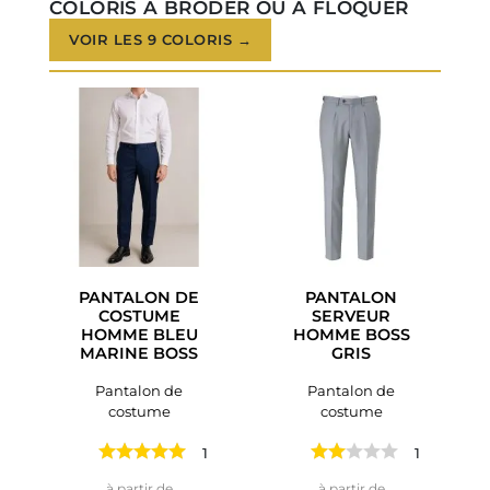
COLORIS À BRODER OU À FLOQUER
VOIR LES 9 COLORIS →
PANTALON DE
PANTALON
COSTUME
SERVEUR
HOMME BLEU
HOMME BOSS
MARINE BOSS
GRIS
Pantalon de
Pantalon de
costume
costume
1 avis
1 avis
Prix
Prix
à partir de
à partir de