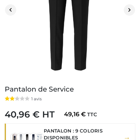


Pantalon de Service
1
avis
40,96 € HT
49,16 €
TTC
PANTALON : 9 COLORIS
→
DISPONIBLES