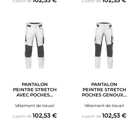
102,53 €
102,53 €
à partir de
à partir de
PANTALON
PANTALON
PEINTRE STRETCH
PEINTRE STRETCH
AVEC POCHES...
POCHES GENOUX...
Vêtement de travail
Vêtement de travail
Prix
Prix
102,53 €
102,53 €
à partir de
à partir de