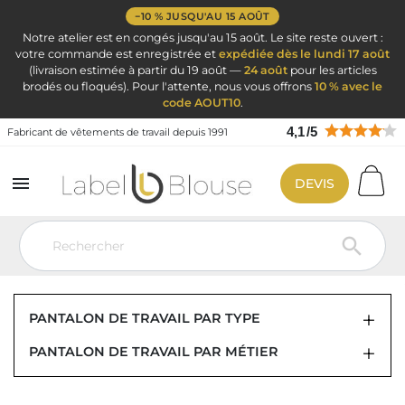
−10 % JUSQU'AU 15 AOÛT
Notre atelier est en congés jusqu'au 15 août. Le site reste ouvert :
votre commande est enregistrée et
expédiée dès le lundi 17 août
(livraison estimée à partir du 19 août —
24 août
pour les articles
brodés ou floqués). Pour l'attente, nous vous offrons
10 % avec le
code AOUT10
.
4,1
/
5
Fabricant de vêtements de travail depuis 1991

DEVIS
Vêtement de travail
Vêtement de travail
Pantalon de travail
Pantalon de travail peintre

PANTALON DE TRAVAIL POUR PEINTRE
PANTALON DE TRAVAIL PAR TYPE
PANTALON DE TRAVAIL PAR MÉTIER