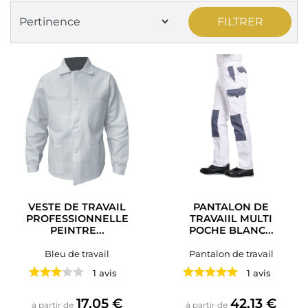
FILTRER
VESTE DE TRAVAIL
PANTALON DE
PROFESSIONNELLE
TRAVAIIL MULTI
PEINTRE...
POCHE BLANC...
Bleu de travail
Pantalon de travail
1 avis
1 avis
Prix
Prix
17,05 €
42,13 €
à partir de
à partir de