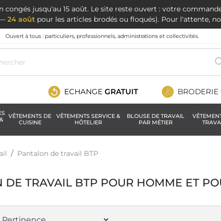
en congés jusqu'au 15 août. Le site reste ouvert : votre command
t —
24 août
pour les articles brodés ou floqués). Pour l'attente, 
Ouvert à tous : particuliers, professionnels, administrations et collectivités.
ECHANGE
GRATUIT
BRODERIE
ES
VÊTEMENTS DE
VÊTEMENTS SERVICE &
BLOUSE DE TRAVAIL
VÊTEMEN
&
CUISINE
HÔTELIER
PAR MÉTIER
TRAVA
ail
Pantalon de travail BTP
 DE TRAVAIL BTP POUR HOMME ET P