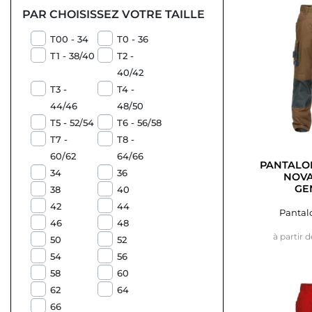
PAR CHOISISSEZ VOTRE TAILLE
T00 - 34
T0 - 36
T1 - 38/40
T2 -
40/42
T3 -
T4 -
44/46
48/50
T5 - 52/54
T6 - 56/58
T7 -
T8 -
60/62
64/66
PANTALON
34
36
NOVA
GE
38
40
42
44
Pantalo
46
48
à partir d
50
52
54
56
58
60
62
64
66