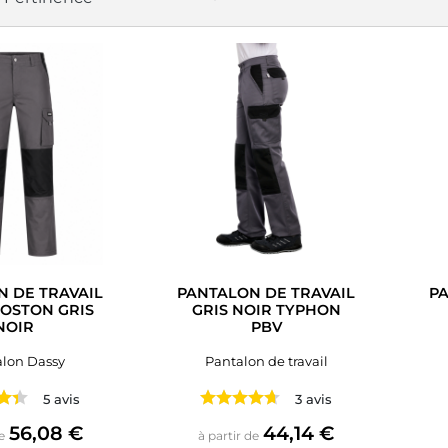
 DE TRAVAIL
PANTALON DE TRAVAIL
PA
OSTON GRIS
GRIS NOIR TYPHON
NOIR
PBV
lon Dassy
Pantalon de travail
5 avis
3 avis
Prix
Prix
56,08 €
44,14 €
e
à partir de