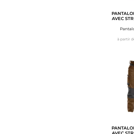
PANTALON
AVEC STR
Pantalo
à partir d
PANTALON
AVEC STR