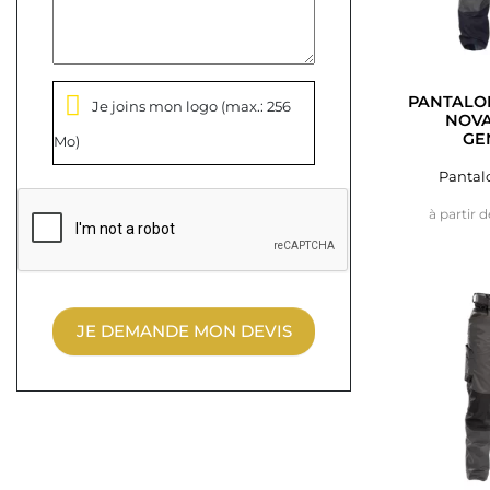
PANTALON
Je joins mon logo
(max.: 256
NOVA
GE
Mo)
Pantalo
à partir d
JE DEMANDE MON DEVIS