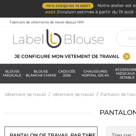
Notre atelier est 
−10 % JUSQU'AU 15 AOÛT
août
(livraison estimée à partir du 19 aoû
Fabricant de vêtements de travail depuis 1991
JE CONFIGURE MON VETEMENT DE TRAVAIL
ACCESSOIR
BLOUSE
BLOUSE
CADUCÉE
CHAUSSURES
MÉDICAUX 
MÉDICALE
BLANCHE CHIMIE
2026
HOPITAL IDE AS
JETABLE
Vêtement de travail
Vêtement de travail
Pantalon de trav
PANTALON
PANTALON DE TRAVAIL PAR TYPE
Trier par :