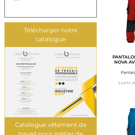
Télécharger notre
catalogue
PANTALON
NOVA AV
Pantalo
à partir d
Catalogue vêtement de
travail pour métier de