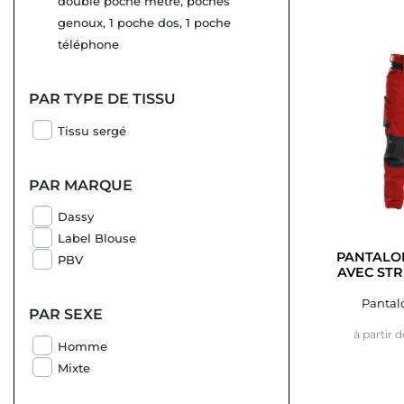
double poche mètre, poches
genoux, 1 poche dos, 1 poche
téléphone
PAR TYPE DE TISSU
Tissu sergé
PAR MARQUE
Dassy
Label Blouse
PANTALON
PBV
AVEC STR
Pantalo
PAR SEXE
à partir d
Homme
Mixte