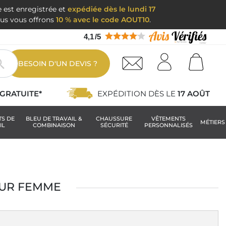
e est enregistrée et
expédiée dès le lundi 17
nous vous offrons
10 % avec le code AOUT10
.
4,1
/
5

BESOIN D'UN DEVIS ?
GRATUITE*
EXPÉDITION DÈS LE
17 AOÛT
TS DE
BLEU DE TRAVAIL &
CHAUSSURE
VÊTEMENTS
MÉTIERS
IL
COMBINAISON
SÉCURITÉ
PERSONNALISÉS
OUR FEMME