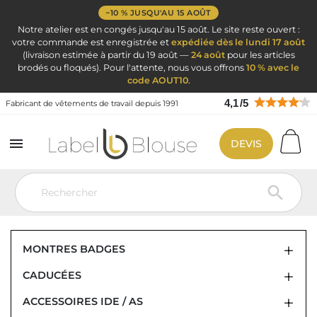
−10 % JUSQU'AU 15 AOÛT
Notre atelier est en congés jusqu'au 15 août. Le site reste ouvert :
votre commande est enregistrée et
expédiée dès le lundi 17 août
(livraison estimée à partir du 19 août —
24 août
pour les articles
brodés ou floqués). Pour l'attente, nous vous offrons
10 % avec le
code AOUT10
.
4,1
/
5
Fabricant de vêtements de travail depuis 1991

DEVIS
Vêtement de travail
Ciseaux infirmière pince Kocher et accessoires
infirmières
Style seringue

STYLO SERINGUE POUR INFIRMIÈRE ET
PROFESSIONNELS DU MILIEU MÉDICAL
MONTRES BADGES
CADUCÉES
ACCESSOIRES IDE / AS