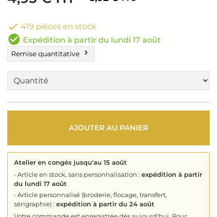

419 pièces en stock
check_circle
Expédition à partir du lundi 17 août
chevron_right
Remise quantitative
AJOUTER AU PANIER
Atelier en congés jusqu'au 15 août
•
Article en stock, sans personnalisation :
expédition à partir
du lundi 17 août
•
Article personnalisé (broderie, flocage, transfert,
sérigraphie) :
expédition à partir du 24 août
Votre commande est enregistrée dès aujourd'hui. Pour