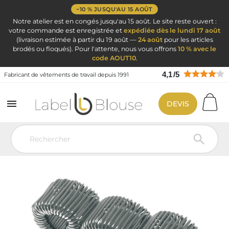
−10 % JUSQU'AU 15 AOÛT
Notre atelier est en congés jusqu'au 15 août. Le site reste ouvert :
votre commande est enregistrée et
expédiée dès le lundi 17 août
(livraison estimée à partir du 19 août —
24 août
pour les articles
brodés ou floqués). Pour l'attente, nous vous offrons
10 % avec le
code AOUT10
.
4,1
/
5
Fabricant de vêtements de travail depuis 1991

DEVIS
Vêtement de travail
Ciseaux infirmière pince Kocher et accessoires
infirmières
Petit matériel médical
Porte stylos pour infirmière et
aide soiignante
