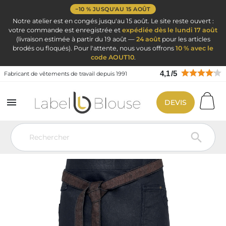
−10 % JUSQU'AU 15 AOÛT
Notre atelier est en congés jusqu'au 15 août. Le site reste ouvert :
votre commande est enregistrée et
expédiée dès le lundi 17 août
(livraison estimée à partir du 19 août —
24 août
pour les articles
brodés ou floqués). Pour l'attente, nous vous offrons
10 % avec le
code AOUT10
.
4,1
/
5
Fabricant de vêtements de travail depuis 1991

DEVIS
Vêtement de travail
Vêtement Service Accueil & Hôtelier
Tenue
serveur / Tenue serveuse
Tablier serveur / Tablier serveuse
Tablier
en jeans Indigo Brown Serveur serveuse
