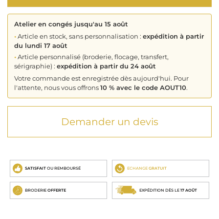
Atelier en congés jusqu'au 15 août
•
Article en stock, sans personnalisation :
expédition à partir
du lundi 17 août
•
Article personnalisé (broderie, flocage, transfert,
sérigraphie) :
expédition à partir du 24 août
Votre commande est enregistrée dès aujourd'hui. Pour
l'attente, nous vous offrons
10 % avec le code AOUT10
.
Demander un devis
SATISFAIT
OU REMBOURSÉ
ECHANGE
GRATUIT
BRODERIE
OFFERTE
EXPÉDITION DÈS LE
17 AOÛT