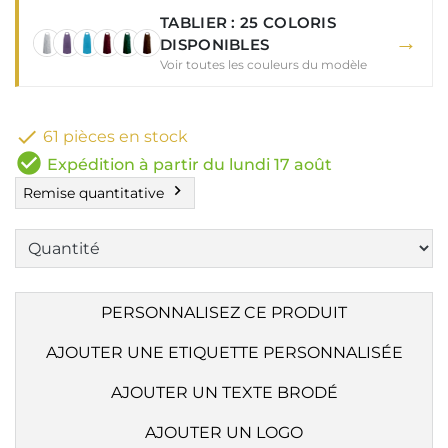
TABLIER : 25 COLORIS
→
DISPONIBLES
Voir toutes les couleurs du modèle

61 pièces en stock
check_circle
Expédition à partir du lundi 17 août
chevron_right
Remise quantitative
PERSONNALISEZ CE PRODUIT
AJOUTER UNE ETIQUETTE PERSONNALISÉE
AJOUTER UN TEXTE BRODÉ
AJOUTER UN LOGO