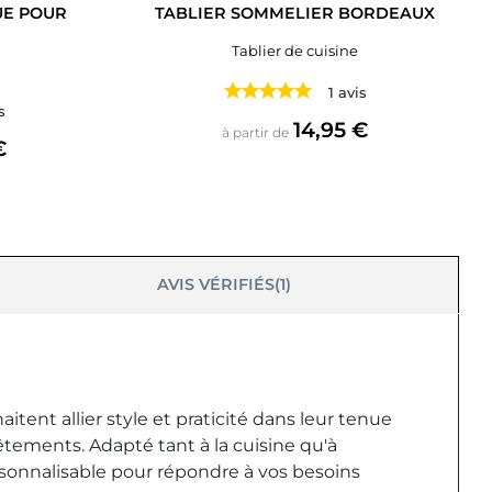
UE POUR
TABLIER SOMMELIER BORDEAUX
Tablier de cuisine
1 avis
s
Prix
14,95 €
à partir de
€
AVIS VÉRIFIÉS(1)
ent allier style et praticité dans leur tenue
vêtements. Adapté tant à la cuisine qu'à
rsonnalisable pour répondre à vos besoins