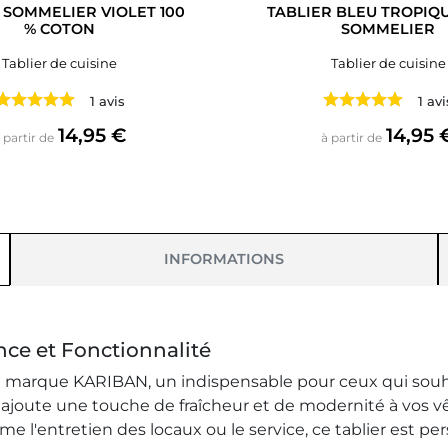
 SOMMELIER VIOLET 100
TABLIER BLEU TROPIQ
% COTON
SOMMELIER
Tablier de cuisine
Tablier de cuisine
1 avis
1 avi
Prix
Prix
14,95 €
14,95 
 partir de
à partir de
INFORMATIONS
nce et Fonctionnalité
a marque KARIBAN, un indispensable pour ceux qui souhait
lime ajoute une touche de fraîcheur et de modernité à vos 
l'entretien des locaux ou le service, ce tablier est pe