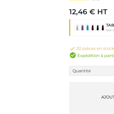
12,46 € HT
TAB
Voir 

20 pièces en stoc
check_circle
Expédition à parti
AJOU