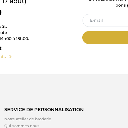
 17 août)
bons p
9
oût.
oute
14h00 à 18h00.
t
chevron_right
ents
SERVICE DE PERSONNALISATION
Notre atelier de broderie
Qui sommes nous