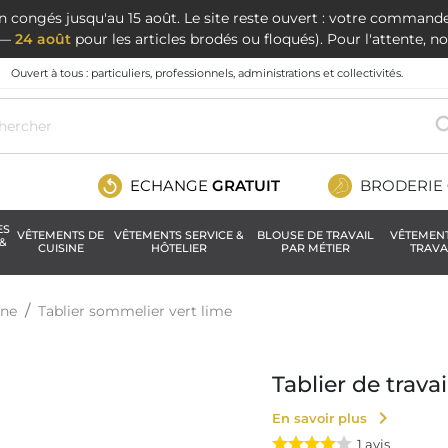
en congés jusqu'au 15 août. Le site reste ouvert : votre command
t —
24 août
pour les articles brodés ou floqués). Pour l'attente, 
Ouvert à tous : particuliers, professionnels, administrations et collectivités.
ECHANGE
GRATUIT
BRODERIE
ES
VÊTEMENTS DE
VÊTEMENTS SERVICE &
BLOUSE DE TRAVAIL
VÊTEMEN
&
CUISINE
HÔTELIER
PAR MÉTIER
TRAVA
ine
Tablier sommelier vert lime
Tablier de trava
chevron_right
En savoir plus
1
avis