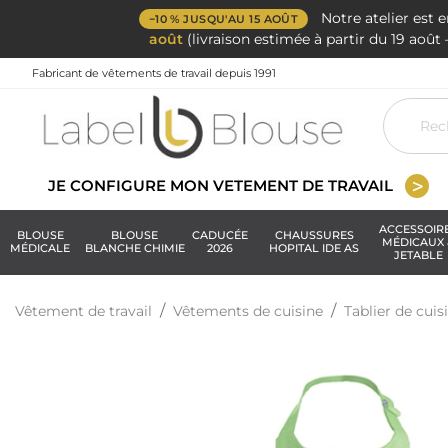
Notre atelier est 
−10 % JUSQU'AU 15 AOÛT
août
(livraison estimée à partir du 19 aoû
Fabricant de vêtements de travail depuis 1991
JE CONFIGURE MON VETEMENT DE TRAVAIL
ACCESSOIR
BLOUSE
BLOUSE
CADUCÉE
CHAUSSURES
MÉDICAUX 
MÉDICALE
BLANCHE CHIMIE
2026
HOPITAL IDE AS
JETABLE
Vêtement de travail
Vêtements de cuisine
Tablier de cuis