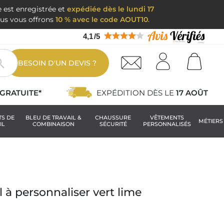
e est enregistrée et
expédiée dès le lundi 17
nous vous offrons
10 % avec le code AOUT10
.
4,1
/
5

BESOIN D'UN DEVIS ?
GRATUITE*
EXPÉDITION DÈS LE
17 AOÛT
TS DE
BLEU DE TRAVAIL &
CHAUSSURE
VÊTEMENTS
MÉTIERS
IL
COMBINAISON
SÉCURITÉ
PERSONNALISÉS
il à personnaliser vert lime