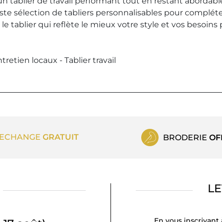
n tablier de travail performant tout en restant abordable
aste sélection de tabliers personnalisables pour complét
 le tablier qui reflète le mieux votre style et vos besoins
tretien locaux - Tablier travail
ECHANGE
GRATUIT
BRODERIE
OF
LE
En vous inscrivant 