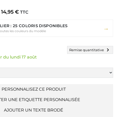
14,95 €
TTC
LIER : 25 COLORIS DISPONIBLES
→
toutes les couleurs du modèle
chevron_right
k
Remise quantitative
r du lundi 17 août
PERSONNALISEZ CE PRODUIT
TER UNE ETIQUETTE PERSONNALISÉE
AJOUTER UN TEXTE BRODÉ