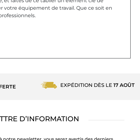
, et faites de ce tablier un élément clé de
er votre équipement de travail. Que ce soit en
 professionnels.
EXPÉDITION DÈS LE
17 AOÛT
FERTE
TTRE D’INFORMATION
à notre newsletter, vous serez avertis des derniers