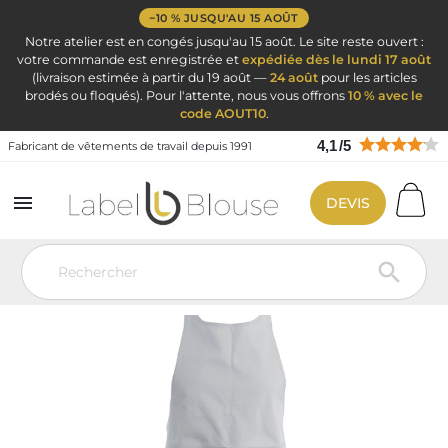
−10 % JUSQU'AU 15 AOÛT
Notre atelier est en congés jusqu'au 15 août. Le site reste ouvert :
votre commande est enregistrée et
expédiée dès le lundi 17 août
(livraison estimée à partir du 19 août —
24 août
pour les articles
brodés ou floqués). Pour l'attente, nous vous offrons
10 % avec le
code AOUT10
.
4,1
/
5
Fabricant de vêtements de travail depuis 1991

DEVIS
Vêtement de travail
Vêtements de cuisine
Tablier de cuisine
Tablier sommelier gris clair
