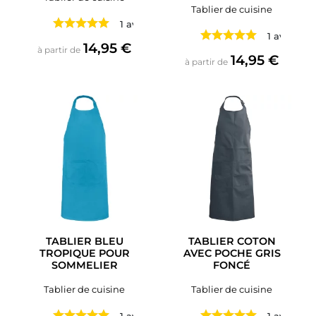
Tablier de cuisine
1 avis
1 avis
Prix
14,95 €
à partir de
Prix
14,95 €
à partir de
TABLIER BLEU
TABLIER COTON
TROPIQUE POUR
AVEC POCHE GRIS
SOMMELIER
FONCÉ
Tablier de cuisine
Tablier de cuisine
1 avis
1 avis