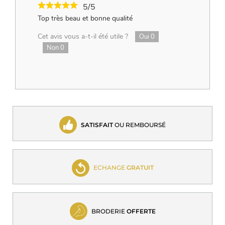
5/5
Top très beau et bonne qualité
Cet avis vous a-t-il été utile ?
Oui
0
Non
0
SATISFAIT
OU REMBOURSÉ
ECHANGE
GRATUIT
BRODERIE
OFFERTE