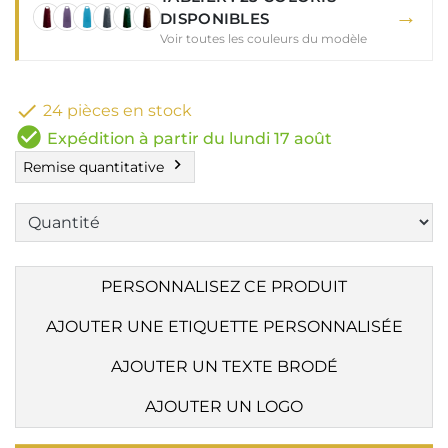
→
DISPONIBLES
Voir toutes les couleurs du modèle

24 pièces en stock
check_circle
Expédition à partir du lundi 17 août
chevron_right
Remise quantitative
PERSONNALISEZ CE PRODUIT
AJOUTER UNE ETIQUETTE PERSONNALISÉE
AJOUTER UN TEXTE BRODÉ
AJOUTER UN LOGO