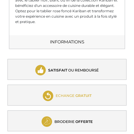
avec le tablier noir, blanc ou lin de la collection Kariban et
bénéficiez d'un accessoire de cuisine durable et élégant.
Optez pour le tablier rose foncé Kariban et transformez
votre expérience en cuisine avec un produit à la fois stylé
et pratique.
INFORMATIONS
SATISFAIT
OU REMBOURSÉ
ECHANGE
GRATUIT
BRODERIE
OFFERTE