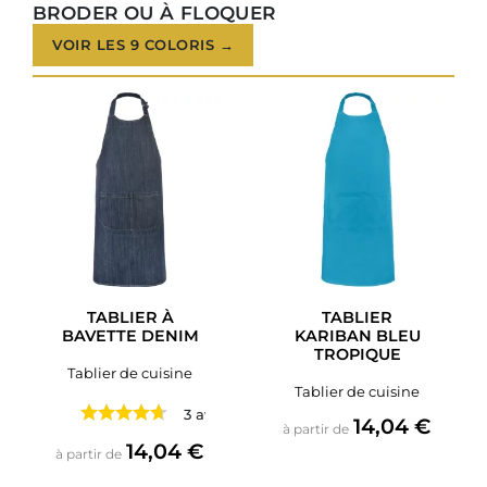
BRODER OU À FLOQUER
VOIR LES 9 COLORIS →
TABLIER À
TABLIER
BAVETTE DENIM
KARIBAN BLEU
TROPIQUE
Tablier de cuisine
Tablier de cuisine
3 avis
Prix
14,04 €
à partir de
Prix
14,04 €
à partir de