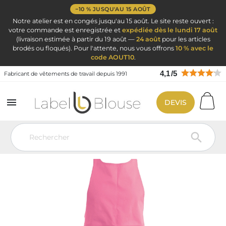
−10 % JUSQU'AU 15 AOÛT
Notre atelier est en congés jusqu'au 15 août. Le site reste ouvert :
votre commande est enregistrée et
expédiée dès le lundi 17 août
(livraison estimée à partir du 19 août —
24 août
pour les articles
brodés ou floqués). Pour l'attente, nous vous offrons
10 % avec le
code AOUT10
.
4,1
/
5
Fabricant de vêtements de travail depuis 1991

DEVIS
Vêtement de travail
Vêtements de cuisine
Tablier de cuisine
Tablier rose fonce Kariban
