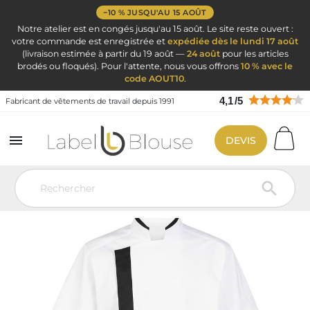
−10 % JUSQU'AU 15 AOÛT
Notre atelier est en congés jusqu'au 15 août. Le site reste ouvert :
votre commande est enregistrée et
expédiée dès le lundi 17 août
(livraison estimée à partir du 19 août —
24 août
pour les articles
brodés ou floqués). Pour l'attente, nous vous offrons
10 % avec le
code AOUT10
.
4,1
/
5
Fabricant de vêtements de travail depuis 1991

DEVIS
Vêtement de travail
Vêtements de cuisine
Veste de cuisine
personnalisé
Veste de cuisine noire manches courtes
