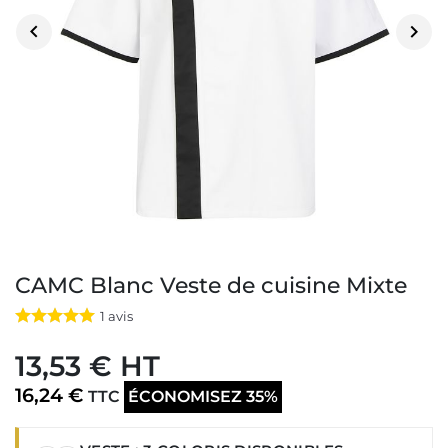


CAMC Blanc Veste de cuisine Mixte
1
avis
13,53 € HT
16,24 €
TTC
ÉCONOMISEZ 35%