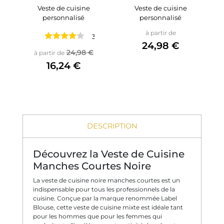
Veste de cuisine
Veste de cuisine
personnalisé
personnalisé
Prix
à partir de
3 avis
24,98 €
Prix de base
Prix
24,98 €
à partir de
16,24 €
DESCRIPTION
Découvrez la Veste de Cuisine
Manches Courtes Noire
La veste de cuisine noire manches courtes est un
indispensable pour tous les professionnels de la
cuisine. Conçue par la marque renommée Label
Blouse, cette veste de cuisine mixte est idéale tant
pour les hommes que pour les femmes qui