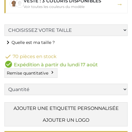
VESTE : 3 COLORIS DISPONIBLES
→
Voir toutes les couleurs du modèle
chevron_right
Quelle est ma taille ?

70 pièces en stock
check_circle
Expédition à partir du lundi 17 août
chevron_right
Remise quantitative
AJOUTER UNE ETIQUETTE PERSONNALISÉE
AJOUTER UN LOGO