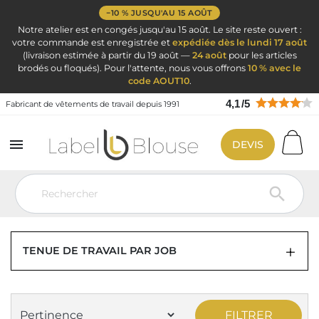
−10 % JUSQU'AU 15 AOÛT
Notre atelier est en congés jusqu'au 15 août. Le site reste ouvert :
votre commande est enregistrée et
expédiée dès le lundi 17 août
(livraison estimée à partir du 19 août —
24 août
pour les articles
brodés ou floqués). Pour l'attente, nous vous offrons
10 % avec le
code AOUT10
.
4,1
/
5
Fabricant de vêtements de travail depuis 1991

DEVIS
Vêtement de travail
Tenue de travail professionnelle par métier
Veste de cuisine personnalisable

VESTE DE CUISINE PERSONNALISABLE
TENUE DE TRAVAIL PAR JOB
FILTRER