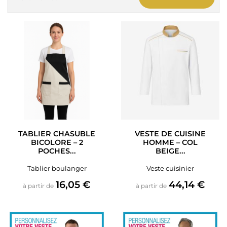
TABLIER CHASUBLE
VESTE DE CUISINE
BICOLORE – 2
HOMME – COL
POCHES...
BEIGE...
Tablier boulanger
Veste cuisinier
Prix
Prix
16,05 €
44,14 €
à partir de
à partir de