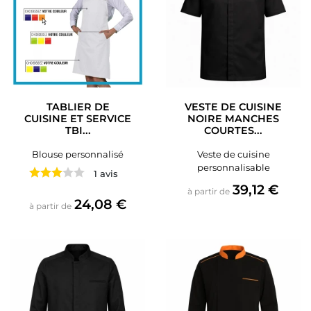
TABLIER DE
VESTE DE CUISINE
CUISINE ET SERVICE
NOIRE MANCHES
TBI...
COURTES...
Blouse personnalisé
Veste de cuisine
personnalisable
1 avis
Prix
39,12 €
à partir de
Prix
24,08 €
à partir de