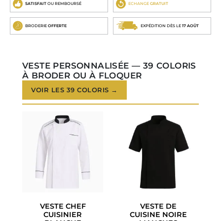
SATISFAIT
OU REMBOURSÉ
ECHANGE
GRATUIT
BRODERIE
OFFERTE
EXPÉDITION DÈS LE
17 AOÛT
VESTE PERSONNALISÉE — 39 COLORIS
À BRODER OU À FLOQUER
VOIR LES 39 COLORIS →
VESTE CHEF
VESTE DE
CUISINIER
CUISINE NOIRE