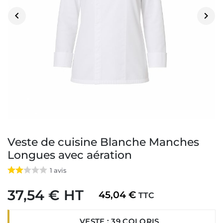


Veste de cuisine Blanche Manches
Longues avec aération
1
avis
37,54 € HT
45,04 €
TTC
VESTE : 39 COLORIS