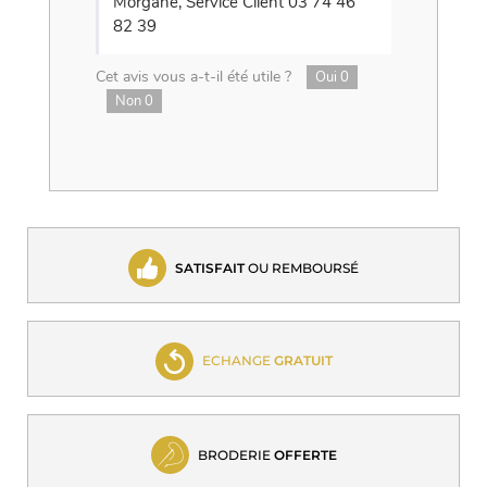
Morgane, Service Client 03 74 46
82 39
Cet avis vous a-t-il été utile ?
Oui
0
Non
0
SATISFAIT
OU REMBOURSÉ
ECHANGE
GRATUIT
BRODERIE
OFFERTE