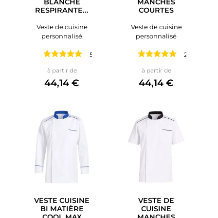
BLANCHE
MANCHES
RESPIRANTE...
COURTES
Veste de cuisine
Veste de cuisine
personnalisé
personnalisé
5 avis
2 avis
Prix
Prix
à partir de
à partir de
44,14 €
44,14 €
VESTE CUISINE
VESTE DE
BI MATIÈRE
CUISINE
COOL MAX
MANCHES