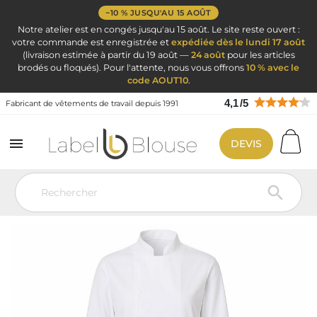
−10 % JUSQU'AU 15 AOÛT
Notre atelier est en congés jusqu'au 15 août. Le site reste ouvert :
votre commande est enregistrée et
expédiée dès le lundi 17 août
(livraison estimée à partir du 19 août —
24 août
pour les articles
brodés ou floqués). Pour l'attente, nous vous offrons
10 % avec le
code AOUT10
.
4,1
/
5
Fabricant de vêtements de travail depuis 1991

DEVIS
Vêtement de travail
Vêtements de cuisine
Veste de cuisine
personnalisé
Veste de cuisine Blanche Manches Longues avec aération
