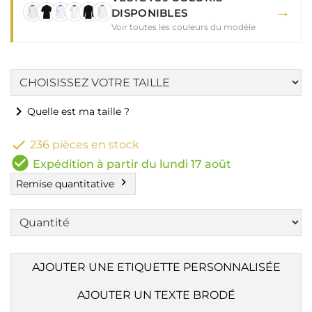
→
DISPONIBLES
Voir toutes les couleurs du modèle
chevron_right
Quelle est ma taille ?

236 pièces en stock
check_circle
Expédition à partir du lundi 17 août
chevron_right
Remise quantitative
AJOUTER UNE ETIQUETTE PERSONNALISÉE
AJOUTER UN TEXTE BRODÉ