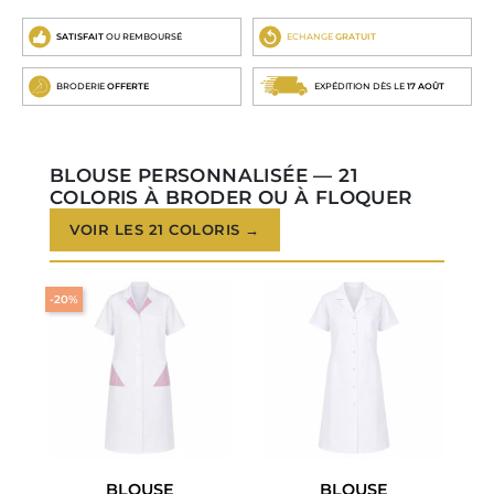
SATISFAIT
OU REMBOURSÉ
ECHANGE
GRATUIT
BRODERIE
OFFERTE
EXPÉDITION DÈS LE
17 AOÛT
BLOUSE PERSONNALISÉE — 21
COLORIS À BRODER OU À FLOQUER
VOIR LES 21 COLORIS →
-20%
BLOUSE
BLOUSE