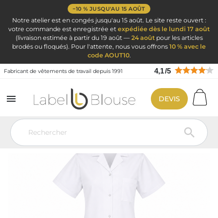
−10 % JUSQU'AU 15 AOÛT
Notre atelier est en congés jusqu'au 15 août. Le site reste ouvert :
votre commande est enregistrée et
expédiée dès le lundi 17 août
(livraison estimée à partir du 19 août —
24 août
pour les articles
brodés ou floqués). Pour l'attente, nous vous offrons
10 % avec le
code AOUT10
.
4,1
/
5
Fabricant de vêtements de travail depuis 1991

DEVIS
Vêtement de travail
Blouse médicale
Blouse médicale femme
Blouse médicale femme blanche Graziella personnalisable
