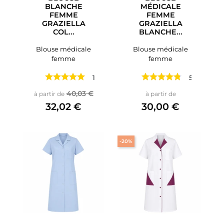
BLANCHE
MÉDICALE
FEMME
FEMME
GRAZIELLA
GRAZIELLA
COL...
BLANCHE...
Blouse médicale
Blouse médicale
femme
femme
1 avis
5 avis
Prix de base
Prix
Prix
40,03 €
à partir de
à partir de
32,02 €
30,00 €
-20%