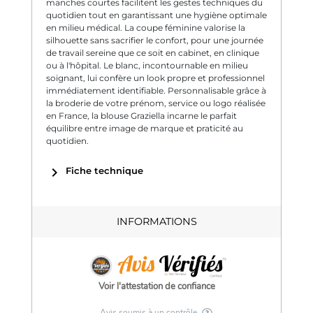
manches courtes facilitent les gestes techniques du
quotidien tout en garantissant une hygiène optimale
en milieu médical. La coupe féminine valorise la
silhouette sans sacrifier le confort, pour une journée
de travail sereine que ce soit en cabinet, en clinique
ou à l'hôpital. Le blanc, incontournable en milieu
soignant, lui confère un look propre et professionnel
immédiatement identifiable. Personnalisable grâce à
la broderie de votre prénom, service ou logo réalisée
en France, la blouse Graziella incarne le parfait
équilibre entre image de marque et praticité au
quotidien.
chevron_right
Fiche technique
INFORMATIONS
Voir l'attestation de confiance
Avis soumis à un contrôle