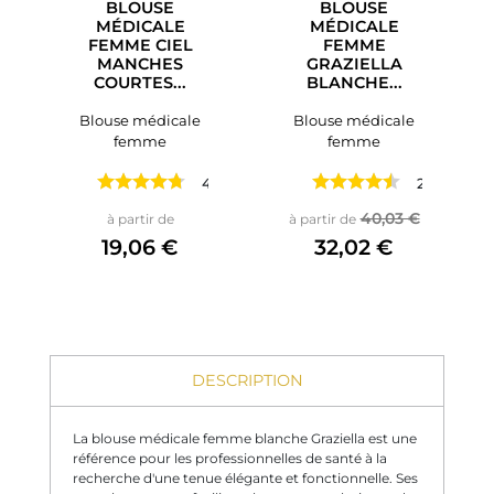
BLOUSE
BLOUSE
MÉDICALE
MÉDICALE
FEMME CIEL
FEMME
MANCHES
GRAZIELLA
COURTES...
BLANCHE...
Blouse médicale
Blouse médicale
femme
femme
4 avis
2 avis
Prix
Prix de base
Prix
40,03 €
à partir de
à partir de
19,06 €
32,02 €
DESCRIPTION
La blouse médicale femme blanche Graziella est une
référence pour les professionnelles de santé à la
recherche d'une tenue élégante et fonctionnelle. Ses