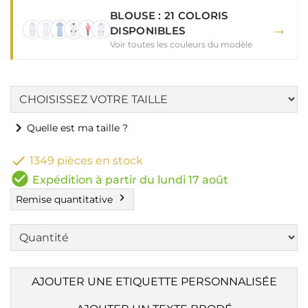
BLOUSE : 21 COLORIS
→
DISPONIBLES
Voir toutes les couleurs du modèle
chevron_right
Quelle est ma taille ?

1349 pièces en stock
check_circle
Expédition à partir du lundi 17 août
chevron_right
Remise quantitative
AJOUTER UNE ETIQUETTE PERSONNALISÉE